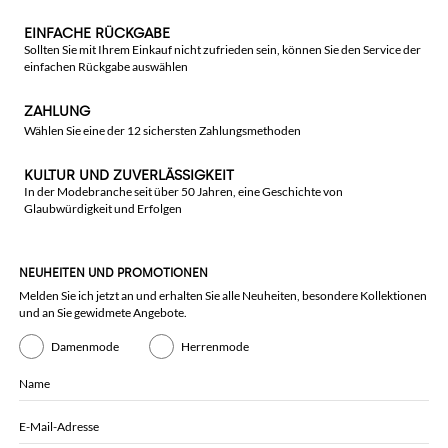
EINFACHE RÜCKGABE
Sollten Sie mit Ihrem Einkauf nicht zufrieden sein, können Sie den Service der
einfachen Rückgabe auswählen
ZAHLUNG
Wählen Sie eine der 12 sichersten Zahlungsmethoden
KULTUR UND ZUVERLÄSSIGKEIT
In der Modebranche seit über 50 Jahren, eine Geschichte von
Glaubwürdigkeit und Erfolgen
NEUHEITEN UND PROMOTIONEN
Melden Sie ich jetzt an und erhalten Sie alle Neuheiten, besondere Kollektionen
und an Sie gewidmete Angebote.
Damenmode
Herrenmode
Name
E-Mail-Adresse