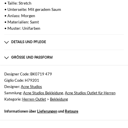
• Taille: Stretch
• Unterseite: Mit geradem Saum
• Anlass: Morgen
• Materialien: Samt
• Muster: Unifarben
DETAILS UND PFLEGE
Zusammensetzung
Shell: 100% Cotton, Contrast: 100% Organic co
GRÖSSE UND PASSFORM
Größen
nicht verfügbar
Designer Code: BK0719 479
Giglio Code: H79201
Größe und Passform
Designer:
Acne Studios
Straight
Sammlung:
Acne Studios Bekleidung
,
Acne Studios Outlet für Herren
Kategorie:
Herren-Outlet
>
Bekleidung
Informationen über
Lieferungen
und
Retoure