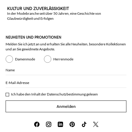
KULTUR UND ZUVERLÄSSIGKEIT
In der Modebranche seit über 50 Jahren, eine Geschichte von
Glaubwürdigkeit und Erfolgen
NEUHEITEN UND PROMOTIONEN
Melden Sie ich jetzt an und erhalten Sie alle Neuheiten, besondere Kollektionen
und an Sie gewidmete Angebote.
Damenmode
Herrenmode
Name
E-Mail-Adresse
Ich habe den Inhalt der
Datenschutzbestimmung
gelesen
Anmelden