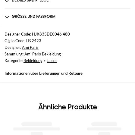
DETAILS UND PFLEGE
Zusammensetzung
100% COTON
GRÖSSE UND PASSFORM
Größen
nicht verfügbar
Designer Code: HJK835DE0046 480
Giglio Code: H92423
Größe und Passform
Designer:
Ami Paris
Normale Passform
Sammlung:
Ami Paris Bekleidung
Kategorie:
Bekleidung
>
Jacke
Informationen über
Lieferungen
und
Retoure
Ähnliche Produkte