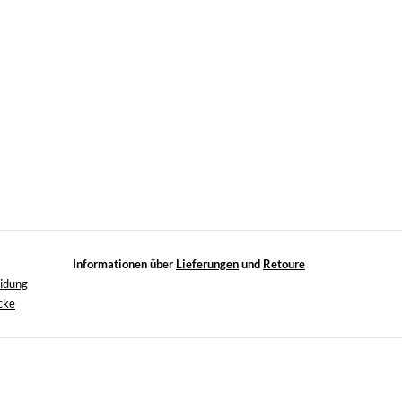
Informationen über
Lieferungen
und
Retoure
eidung
cke