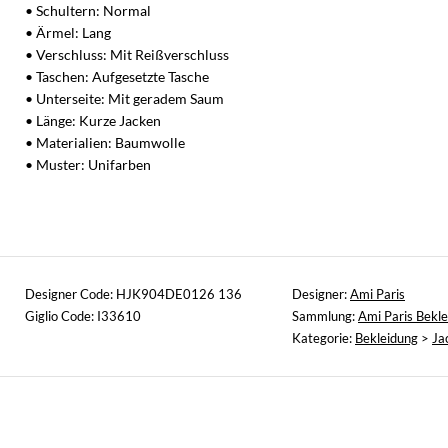
• Schultern: Normal
• Ärmel: Lang
• Verschluss: Mit Reißverschluss
• Taschen: Aufgesetzte Tasche
• Unterseite: Mit geradem Saum
• Länge: Kurze Jacken
• Materialien: Baumwolle
• Muster: Unifarben
Designer Code: HJK904DE0126 136
Designer:
Ami Paris
Giglio Code: I33610
Sammlung:
Ami Paris Bekl
Kategorie:
Bekleidung
>
Ja