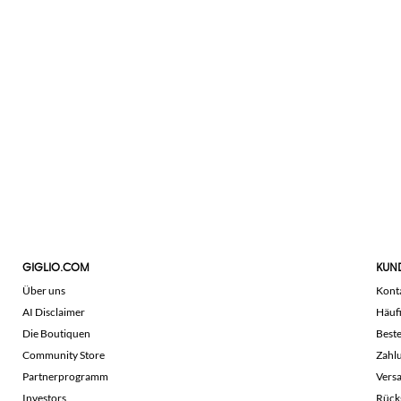
GIGLIO.COM
KUN
Über uns
Kont
AI Disclaimer
Häuf
Die Boutiquen
Beste
Community Store
Zahl
Partnerprogramm
Vers
Investors
Rück