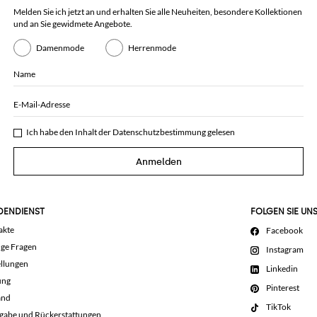
Melden Sie ich jetzt an und erhalten Sie alle Neuheiten, besondere Kollektionen
und an Sie gewidmete Angebote.
Damenmode
Herrenmode
Name
E-Mail-Adresse
Ich habe den Inhalt der
Datenschutzbestimmung
gelesen
Anmelden
DENDIENST
FOLGEN SIE UN
akte
Facebook
ige Fragen
Instagram
llungen
Linkedin
ung
Pinterest
and
TikTok
gabe und Rückerstattungen