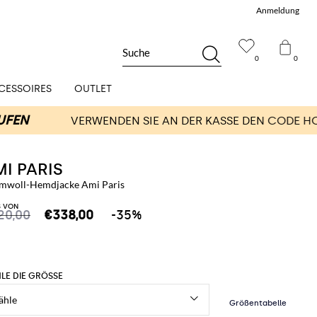
Anmeldung
Suche
0
0
CESSOIRES
OUTLET
I PARIS
mwoll-Hemdjacke Ami Paris
S VON
20,00
€338,00
-35%
LE DIE GRÖSSE