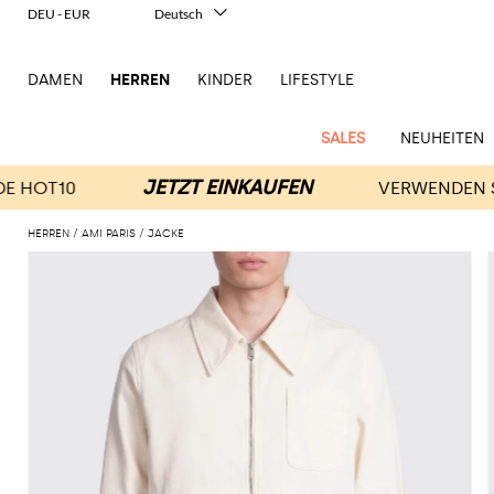
DEU - EUR
Deutsch
Italiano
English
DAMEN
HERREN
KINDER
LIFESTYLE
Français
Español
中文
SALES
NEUHEITEN
日本語
한국어
Русский
HERREN
AMI PARIS
JACKE
New
Ganze
Alle
Alle
Alle
Alle
Alle
Alle
Alle
Alle
Alle
Alle
Alle
Alle
Alle
Alle
Alle
Ganzes
Arrivals
Bekleidung
Taschen
Schuhe
Accessoires
anzeigen
anzeigen
anzeigen
anzeigen
anzeigen
anzeigen
anzeigen
anzeigen
anzeigen
anzeigen
anzeigen
anzeigen
Outlet
Herren
Anzug
Dokumententaschen
Espadrillas
Kosmetikkoffer
Dsquared2
Polos
Portmonnaies
New
Adidas
Alexander
Acne
Balmain
Acne
Bottega
Emporio
Alexander
Adidas
Balenciaga
Carhartt
Accessoires
Jw
Ferragamo
Marni
Moderne
Balance
Blazers
Gürteltaschen
Mokassins
Brillen
Etro
Pullover
Schals
McQueen
Studios
Studios
Veneta
Armani
McQueen
WIP
Anderson
Schneiderkunst
Alexander
Burberry
Asics
Bottega
Bekleidung
Gucci
New
Versace
Bademode
Koffer
Sandalen
Fliegen
Fay
Shorts
Schlüsselanhänger
McQueen
Balmain
Adidas
Barbour
Burberry
Jacquemus
Bottega
Veneta
Emporio
Loewe
Balance
Modernes
Jeans
Etro
Autry
Schuhe
Loewe
Hemden
Rucksäcke
Pantoletten
Gürtel
Emporio
Sweatshirts
Schmuck
Veneta
Armani
Erbe
Couture
Brunello
Bottega
Barbour
Carhartt
Etro
JW
Burberry
Maison
Off-
Fendi
Birkenstock
Taschen
Maison
Armani
Mäntel
Umhängetaschen
Schnürschuhe
Hüte
T-Shirts
Seidentücher
Cucinelli
Veneta
WIP
Anderson
Dolce &
Golden
Margiela
White
High-
Belstaff
Fendi
Fendi
Margiela
Saint
Golden
und
und
Gabbana
Goose
Performance-
Hosen
Tasche
Sneakers
Socken
Diesel
Brunello
Diesel
Marni
New
Our
C.P.
Laurent
Jil
Goose
Gucci
Saint
Mützen
Tanktops
Sneakers
Cucinelli
Ferragamo
Jacquemus
Balance
Legacy
Jacken
Stiefeletten
Uhren
Dolce &
Company
Dsquared2
Sander
Rains
Laurent
Thom
Hogan
Ferragamo
Trenchcoats
Signature-
Gabbana
Burberry
Gucci
New
Nike
Polo
Jeans
Carhartt
Browne
Emporio
Saint
The
Thom
und
Oberbekleidung
Marni
Saint
Era
Ralph