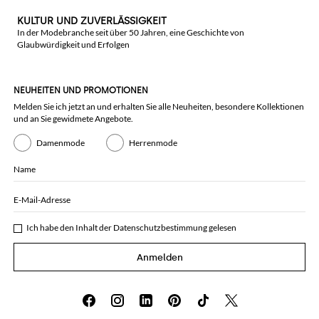
KULTUR UND ZUVERLÄSSIGKEIT
In der Modebranche seit über 50 Jahren, eine Geschichte von
Glaubwürdigkeit und Erfolgen
NEUHEITEN UND PROMOTIONEN
Melden Sie ich jetzt an und erhalten Sie alle Neuheiten, besondere Kollektionen
und an Sie gewidmete Angebote.
Damenmode
Herrenmode
Name
E-Mail-Adresse
Ich habe den Inhalt der
Datenschutzbestimmung
gelesen
Anmelden