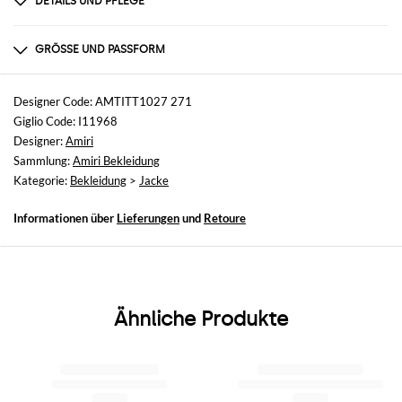
DETAILS UND PFLEGE
Zusammensetzung
75%VISCOSA 25%LINO
GRÖSSE UND PASSFORM
Größen
nicht verfügbar
Designer Code: AMTITT1027 271
Giglio Code: I11968
Größe und Passform
Designer:
Amiri
Normale Passform
Sammlung:
Amiri Bekleidung
Kategorie:
Bekleidung
>
Jacke
Informationen über
Lieferungen
und
Retoure
Ähnliche Produkte