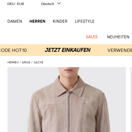
DEU - EUR
Deutsch
Italiano
English
DAMEN
HERREN
KINDER
LIFESTYLE
Français
Español
中文
SALES
NEUHEITEN
日本語
한국어
Русский
HERREN
ARMA
JACKE
New
Ganze
Alle
Alle
Alle
Alle
Alle
Alle
Alle
Alle
Alle
Alle
Alle
Alle
Alle
Alle
Alle
Ganzes
Arrivals
Bekleidung
Taschen
Schuhe
Accessoires
anzeigen
anzeigen
anzeigen
anzeigen
anzeigen
anzeigen
anzeigen
anzeigen
anzeigen
anzeigen
anzeigen
anzeigen
Outlet
Herren
Anzug
Dokumententaschen
Espadrillas
Kosmetikkoffer
Dsquared2
Polos
Portmonnaies
New
Adidas
Alexander
Acne
Balmain
Acne
Bottega
Emporio
Alexander
Adidas
Balenciaga
Carhartt
Accessoires
Jw
Ferragamo
Marni
Moderne
Balance
Blazers
Gürteltaschen
Mokassins
Brillen
Etro
Pullover
Schals
McQueen
Studios
Studios
Veneta
Armani
McQueen
WIP
Anderson
Schneiderkunst
Alexander
Burberry
Asics
Bottega
Bekleidung
Gucci
New
Versace
Bademode
Koffer
Sandalen
Fliegen
Fay
Shorts
Schlüsselanhänger
McQueen
Balmain
Adidas
Barbour
Burberry
Jacquemus
Bottega
Veneta
Emporio
Loewe
Balance
Modernes
Jeans
Etro
Autry
Schuhe
Loewe
Hemden
Rucksäcke
Pantoletten
Gürtel
Emporio
Sweatshirts
Schmuck
Veneta
Armani
Erbe
Couture
Brunello
Bottega
Barbour
Carhartt
Etro
JW
Burberry
Maison
Off-
Fendi
Birkenstock
Taschen
Maison
Armani
Mäntel
Umhängetaschen
Schnürschuhe
Hüte
T-Shirts
Seidentücher
Cucinelli
Veneta
WIP
Anderson
Dolce &
Golden
Margiela
White
High-
Belstaff
Fendi
Fendi
Margiela
Saint
Golden
und
und
Gabbana
Goose
Performance-
Hosen
Tasche
Sneakers
Socken
Diesel
Brunello
Diesel
Marni
New
Our
C.P.
Laurent
Jil
Goose
Gucci
Saint
Mützen
Tanktops
Sneakers
Cucinelli
Ferragamo
Jacquemus
Balance
Legacy
Jacken
Stiefeletten
Uhren
Dolce &
Company
Dsquared2
Sander
Rains
Laurent
Thom
Hogan
Ferragamo
Trenchcoats
Signature-
Gabbana
Burberry
Gucci
New
Nike
Polo
Jeans
Carhartt
Browne
Emporio
Saint
The
Thom
und
Oberbekleidung
Marni
Saint
Era
Ralph