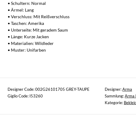
• Schultern: Normal
• Ärmel: Lang
• Verschluss: Mit Reißverschluss
• Taschen: Amerika
• Unterseite: Mit geradem Saum
• Länge: Kurze Jacken
• Materialien: Wildleder
• Muster: Unifarben
Designer Code: 002G26101705 GREY-TAUPE
Designer:
Arma
Giglio Code: I53260
Sammlung:
Arma 
Kategorie:
Beklei