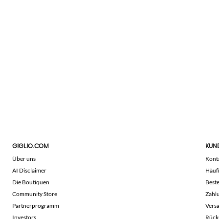
GIGLIO.COM
KUN
Über uns
Kont
AI Disclaimer
Häuf
Die Boutiquen
Beste
Community Store
Zahl
Partnerprogramm
Vers
Investors
Rück