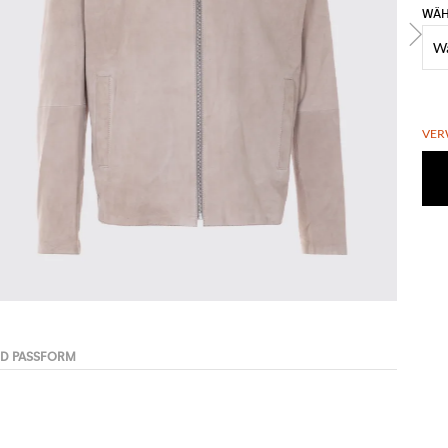
WÄH
VER