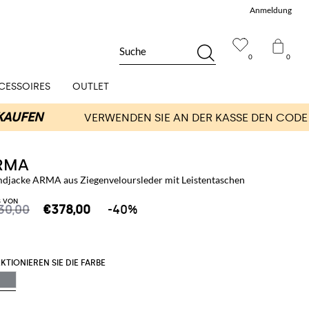
Anmeldung
Suche
0
0
CESSOIRES
OUTLET
RMA
djacke ARMA aus Ziegenveloursleder mit Leistentaschen
S VON
30,00
€378,00
-40%
KTIONIEREN SIE DIE FARBE