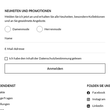
NEUHEITEN UND PROMOTIONEN
Melden Sie ich jetzt an und erhalten Sie alle Neuheiten, besondere Kollektionen
und an Sie gewidmete Angebote.
Damenmode
Herrenmode
Name
E-Mail-Adresse
Ich habe den Inhalt der
Datenschutzbestimmung
gelesen
Anmelden
DENDIENST
FOLGEN SIE UN
akte
Facebook
ige Fragen
Instagram
llungen
Linkedin
ung