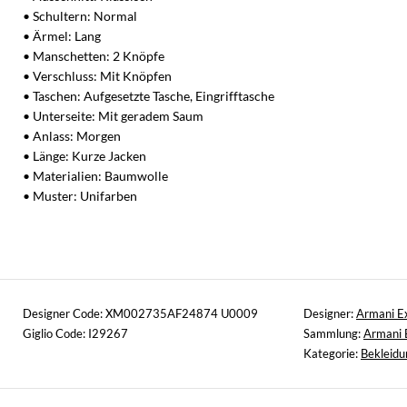
• Schultern: Normal
• Ärmel: Lang
• Manschetten: 2 Knöpfe
• Verschluss: Mit Knöpfen
• Taschen: Aufgesetzte Tasche, Eingrifftasche
• Unterseite: Mit geradem Saum
• Anlass: Morgen
• Länge: Kurze Jacken
• Materialien: Baumwolle
• Muster: Unifarben
Designer Code: XM002735AF24874 U0009
Designer:
Armani E
Giglio Code: I29267
Sammlung:
Armani 
Kategorie:
Bekleidu