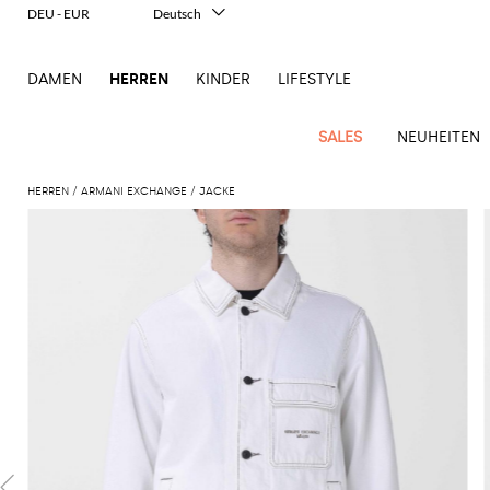
DEU - EUR
Deutsch
Italiano
English
DAMEN
HERREN
KINDER
LIFESTYLE
Français
Español
中文
SALES
NEUHEITEN
日本語
한국어
HERREN
ARMANI EXCHANGE
JACKE
Русский
New
Ganze
Alle
Alle
Alle
Alle
Alle
Alle
Alle
Alle
Alle
Alle
Alle
Alle
Alle
Alle
Alle
Ganzes
Arrivals
Bekleidung
Taschen
Schuhe
Accessoires
anzeigen
anzeigen
anzeigen
anzeigen
anzeigen
anzeigen
anzeigen
anzeigen
anzeigen
anzeigen
anzeigen
anzeigen
Outlet
Herren
Anzug
Dokumententaschen
Espadrillas
Kosmetikkoffer
Dsquared2
Polos
Portmonnaies
New
Adidas
Alexander
Acne
Balmain
Acne
Bottega
Emporio
Alexander
Adidas
Balenciaga
Carhartt
Accessoires
Jw
Ferragamo
Marni
Moderne
Balance
Blazers
Gürteltaschen
Mokassins
Brillen
Etro
Pullover
Schals
McQueen
Studios
Studios
Veneta
Armani
McQueen
WIP
Anderson
Schneiderkunst
Alexander
Burberry
Asics
Bottega
Bekleidung
Gucci
New
Versace
Bademode
Koffer
Sandalen
Fliegen
Fay
Shorts
Schlüsselanhänger
McQueen
Balmain
Adidas
Barbour
Burberry
Jacquemus
Bottega
Veneta
Emporio
Loewe
Balance
Modernes
Jeans
Etro
Autry
Schuhe
Loewe
Hemden
Rucksäcke
Pantoletten
Gürtel
Emporio
Sweatshirts
Schmuck
Veneta
Armani
Erbe
Couture
Brunello
Bottega
Barbour
Carhartt
Etro
JW
Burberry
Maison
Off-
Fendi
Birkenstock
Taschen
Maison
Armani
Mäntel
Umhängetaschen
Schnürschuhe
Hüte
T-Shirts
Seidentücher
Cucinelli
Veneta
WIP
Anderson
Dolce &
Golden
Margiela
White
High-
Belstaff
Fendi
Fendi
Margiela
Saint
Golden
und
und
Gabbana
Goose
Performance-
Hosen
Tasche
Sneakers
Socken
Diesel
Brunello
Diesel
Marni
New
Our
C.P.
Laurent
Jil
Goose
Gucci
Saint
Mützen
Tanktops
Sneakers
Cucinelli
Ferragamo
Jacquemus
Balance
Legacy
Jacken
Stiefeletten
Uhren
Dolce &
Company
Dsquared2
Sander
Rains
Laurent
Thom
Hogan
Ferragamo
Trenchcoats
Signature-
Gabbana
Burberry
Gucci
New
Nike
Polo
Jeans
Carhartt
Browne
Emporio
Saint
The
Thom
und
Oberbekleidung
Marni
Saint
Era
Ralph