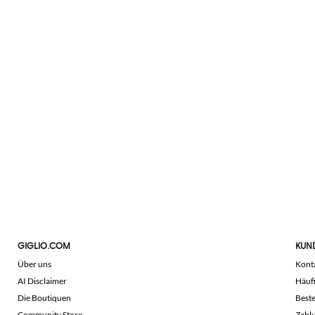
GIGLIO.COM
KUN
Über uns
Kont
AI Disclaimer
Häuf
Die Boutiquen
Beste
Community Store
Zahl