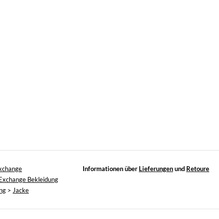
xchange
Informationen über
Lieferungen
und
Retoure
Exchange Bekleidung
ng
>
Jacke