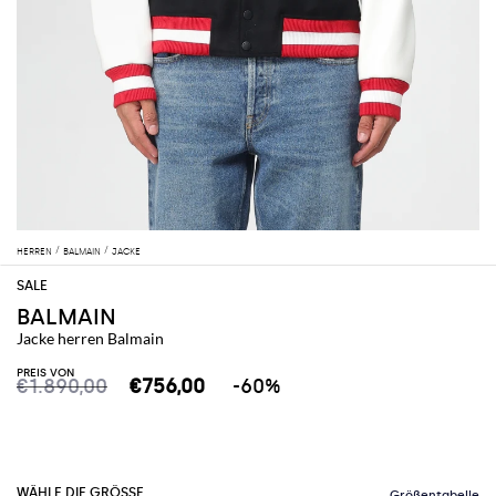
HERREN
BALMAIN
JACKE
BALMAIN
Jacke herren Balmain
PREIS VON
€1.890,00
€756,00
-60%
WÄHLE DIE GRÖSSE