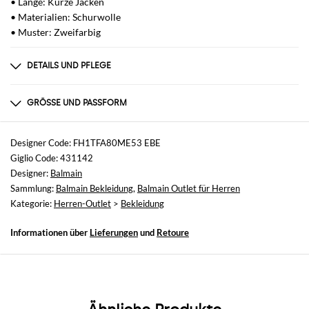
• Länge: Kurze Jacken
• Materialien: Schurwolle
• Muster: Zweifarbig
DETAILS UND PFLEGE
Zusammensetzung
100%VIRGIN WOOL
GRÖSSE UND PASSFORM
Größen
nicht verfügbar
Designer Code: FH1TFA80ME53 EBE
Giglio Code: 431142
Größe und Passform
Designer:
Balmain
Normale Passform
Sammlung:
Balmain Bekleidung
,
Balmain Outlet für Herren
Kategorie:
Herren-Outlet
>
Bekleidung
Informationen über
Lieferungen
und
Retoure