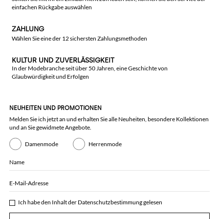
einfachen Rückgabe auswählen
ZAHLUNG
Wählen Sie eine der 12 sichersten Zahlungsmethoden
KULTUR UND ZUVERLÄSSIGKEIT
In der Modebranche seit über 50 Jahren, eine Geschichte von
Glaubwürdigkeit und Erfolgen
NEUHEITEN UND PROMOTIONEN
Melden Sie ich jetzt an und erhalten Sie alle Neuheiten, besondere Kollektionen
und an Sie gewidmete Angebote.
Damenmode
Herrenmode
Name
E-Mail-Adresse
Ich habe den Inhalt der
Datenschutzbestimmung
gelesen