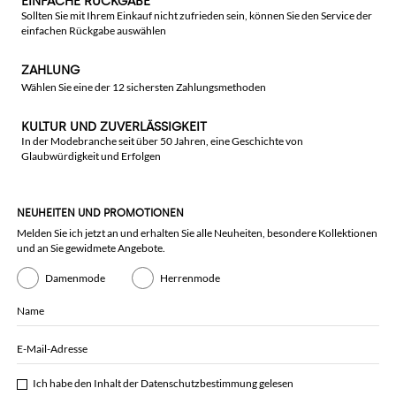
EINFACHE RÜCKGABE
Sollten Sie mit Ihrem Einkauf nicht zufrieden sein, können Sie den Service der
einfachen Rückgabe auswählen
ZAHLUNG
Wählen Sie eine der 12 sichersten Zahlungsmethoden
KULTUR UND ZUVERLÄSSIGKEIT
In der Modebranche seit über 50 Jahren, eine Geschichte von
Glaubwürdigkeit und Erfolgen
NEUHEITEN UND PROMOTIONEN
Melden Sie ich jetzt an und erhalten Sie alle Neuheiten, besondere Kollektionen
und an Sie gewidmete Angebote.
Damenmode
Herrenmode
Name
E-Mail-Adresse
Ich habe den Inhalt der
Datenschutzbestimmung
gelesen