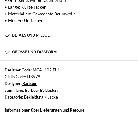
• Unterseite: Mit geradem Saum
• Länge: Kurze Jacken
• Materialien: Gewachste Baumwolle
• Muster: Unifarben
DETAILS UND PFLEGE
Zusammensetzung
Cotone
GRÖSSE UND PASSFORM
Größen
nicht verfügbar
Designer Code: MCA1102 BL11
Giglio Code: I13579
Größe und Passform
Designer:
Barbour
Normale Passform
Sammlung:
Barbour Bekleidung
Kategorie:
Bekleidung
>
Jacke
Informationen über
Lieferungen
und
Retoure