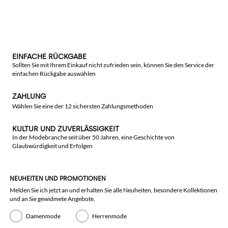
EINFACHE RÜCKGABE
Sollten Sie mit Ihrem Einkauf nicht zufrieden sein, können Sie den Service der
einfachen Rückgabe auswählen
ZAHLUNG
Wählen Sie eine der 12 sichersten Zahlungsmethoden
KULTUR UND ZUVERLÄSSIGKEIT
In der Modebranche seit über 50 Jahren, eine Geschichte von
Glaubwürdigkeit und Erfolgen
NEUHEITEN UND PROMOTIONEN
Melden Sie ich jetzt an und erhalten Sie alle Neuheiten, besondere Kollektionen
und an Sie gewidmete Angebote.
Damenmode
Herrenmode