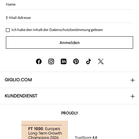
Name
E-Mail-Adresse
Ich habe den Inhalt der
Datenschutzbestimmung
gelesen
Anmelden
GIGLIO.COM
KUNDENDIENST
Über uns
Kontakte
AI Disclaimer
PROUDLY
Häufige Fragen
Bestellungen
Die Boutiquen
Zahlung
Versand