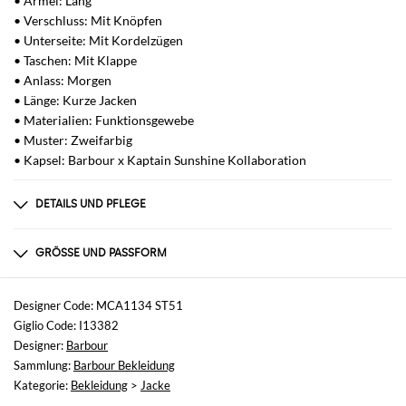
• Ärmel: Lang
• Verschluss: Mit Knöpfen
• Unterseite: Mit Kordelzügen
• Taschen: Mit Klappe
• Anlass: Morgen
• Länge: Kurze Jacken
• Materialien: Funktionsgewebe
• Muster: Zweifarbig
• Kapsel: Barbour x Kaptain Sunshine Kollaboration
DETAILS UND PFLEGE
Zusammensetzung
100% CO
GRÖSSE UND PASSFORM
Größen
nicht verfügbar
Designer Code: MCA1134 ST51
Giglio Code: I13382
Größe und Passform
Designer:
Barbour
Normale Passform
Sammlung:
Barbour Bekleidung
Kategorie:
Bekleidung
>
Jacke