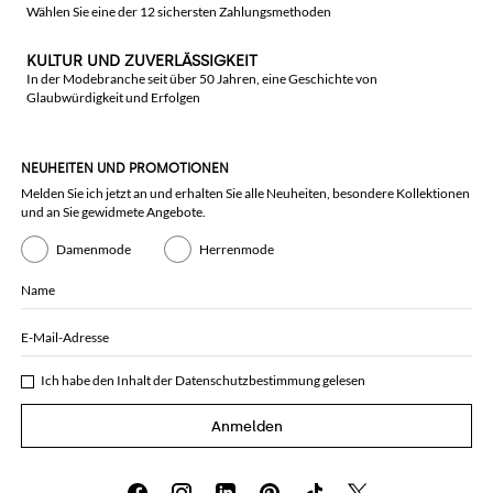
Wählen Sie eine der 12 sichersten Zahlungsmethoden
KULTUR UND ZUVERLÄSSIGKEIT
In der Modebranche seit über 50 Jahren, eine Geschichte von
Glaubwürdigkeit und Erfolgen
NEUHEITEN UND PROMOTIONEN
Melden Sie ich jetzt an und erhalten Sie alle Neuheiten, besondere Kollektionen
und an Sie gewidmete Angebote.
Damenmode
Herrenmode
Name
E-Mail-Adresse
Ich habe den Inhalt der
Datenschutzbestimmung
gelesen
Anmelden