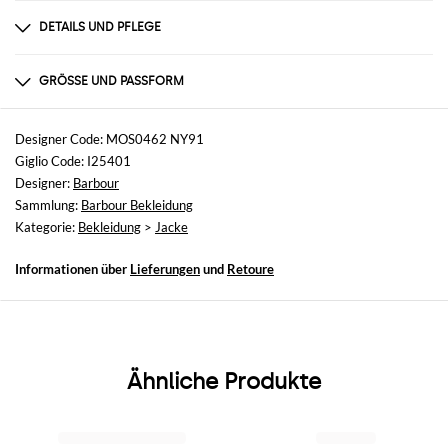
DETAILS UND PFLEGE
Zusammensetzung
Cotton | 100% COTTON
GRÖSSE UND PASSFORM
Größen
nicht verfügbar
Designer Code: MOS0462 NY91
Giglio Code: I25401
Größe und Passform
Designer:
Barbour
Normale Passform
Sammlung:
Barbour Bekleidung
Kategorie:
Bekleidung
>
Jacke
Informationen über
Lieferungen
und
Retoure
Ähnliche Produkte