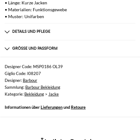
• Länge: Kurze Jacken
• Materialien: Funktionsgewebe
• Muster: Unifarben
DETAILS UND PFLEGE
Zusammensetzung
_
GRÖSSE UND PASSFORM
Größen
nicht verfügbar
Designer Code: MSP0186 OL39
Giglio Code: I08207
Größe und Passform
Designer:
Barbour
Normale Passform
Sammlung:
Barbour Bekleidung
Kategorie:
Bekleidung
>
Jacke
Informationen über
Lieferungen
und
Retoure