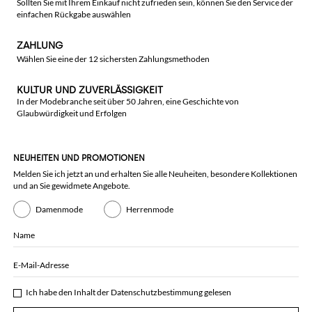
Sollten Sie mit Ihrem Einkauf nicht zufrieden sein, können Sie den Service der
einfachen Rückgabe auswählen
ZAHLUNG
Wählen Sie eine der 12 sichersten Zahlungsmethoden
KULTUR UND ZUVERLÄSSIGKEIT
In der Modebranche seit über 50 Jahren, eine Geschichte von
Glaubwürdigkeit und Erfolgen
NEUHEITEN UND PROMOTIONEN
Melden Sie ich jetzt an und erhalten Sie alle Neuheiten, besondere Kollektionen
und an Sie gewidmete Angebote.
Damenmode
Herrenmode
Name
E-Mail-Adresse
Ich habe den Inhalt der
Datenschutzbestimmung
gelesen