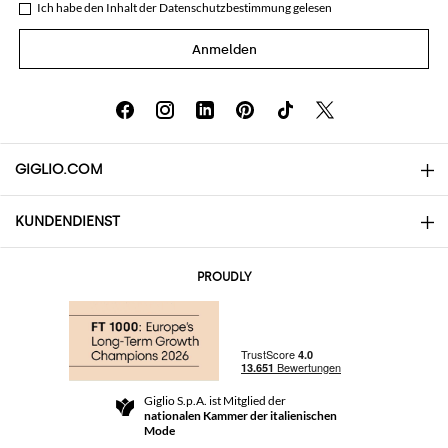
Ich habe den Inhalt der
Datenschutzbestimmung
gelesen
Anmelden
GIGLIO.COM
KUNDENDIENST
Über uns
Kontakte
AI Disclaimer
PROUDLY
Häufige Fragen
Bestellungen
Die Boutiquen
Zahlung
Versand
Community Store
Rückgabe und Rückerstattungen
Giglio S.p.A. ist Mitglied der
Geschäftsbedingungen
nationalen Kammer der italienischen
For a safe shopping experience
Partnerprogramm
Mode