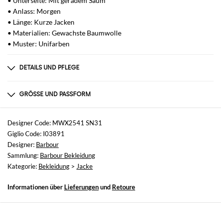
• Unterseite: Mit geradem Saum
• Anlass: Morgen
• Länge: Kurze Jacken
• Materialien: Gewachste Baumwolle
• Muster: Unifarben
DETAILS UND PFLEGE
Zusammensetzung
GENERAL COTTON 100 -
GRÖSSE UND PASSFORM
Größen
nicht verfügbar
Designer Code: MWX2541 SN31
Giglio Code: I03891
Größe und Passform
Designer:
Barbour
Normale Passform
Sammlung:
Barbour Bekleidung
Kategorie:
Bekleidung
>
Jacke
Informationen über
Lieferungen
und
Retoure