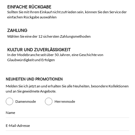
EINFACHE RÜCKGABE
Sollten Sie mit Ihrem Einkauf nicht zufrieden sein, können Sie den Service der
einfachen Rückgabe auswählen
ZAHLUNG
Wählen Sie eine der 12 sichersten Zahlungsmethoden
KULTUR UND ZUVERLÄSSIGKEIT
In der Modebranche seit über 50 Jahren, eine Geschichte von
Glaubwürdigkeit und Erfolgen
NEUHEITEN UND PROMOTIONEN
Melden Sie ich jetzt an und erhalten Sie alle Neuheiten, besondere Kollektionen
und an Sie gewidmete Angebote.
Damenmode
Herrenmode
Name
E-Mail-Adresse