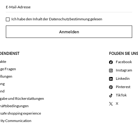
E-Mail-Adresse
Ich habe den Inhalt der
Datenschutzbestimmung
gelesen
Anmelden
DENDIENST
FOLGEN SIE UN
akte
Facebook
ige Fragen
Instagram
llungen
Linkedin
ung
Pinterest
and
TikTok
gabe und Rückerstattungen
X
häftsbedingungen
 safe shopping experience
rity Communication