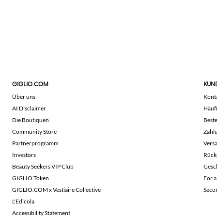
GIGLIO.COM
KUN
Über uns
Kont
AI Disclaimer
Häuf
Die Boutiquen
Beste
Community Store
Zahl
Partnerprogramm
Vers
Investors
Rück
Beauty Seekers VIP Club
Gesc
GIGLIO Token
For a
GIGLIO.COM x Vestiaire Collective
Secu
L'Edicola
Accessibility Statement