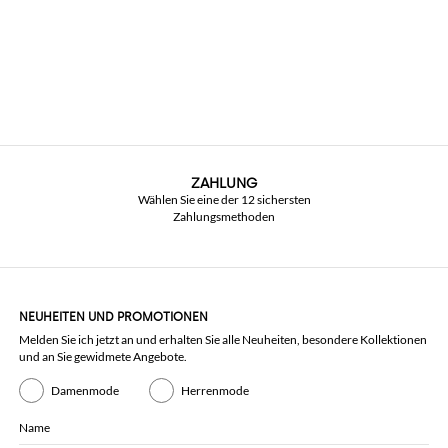
ZAHLUNG
Wählen Sie eine der 12 sichersten
Zahlungsmethoden
NEUHEITEN UND PROMOTIONEN
Melden Sie ich jetzt an und erhalten Sie alle Neuheiten, besondere Kollektionen
und an Sie gewidmete Angebote.
Damenmode
Herrenmode
Name