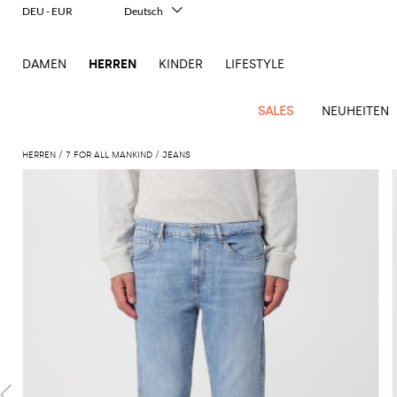
DEU - EUR
Deutsch
Italiano
English
DAMEN
HERREN
KINDER
LIFESTYLE
Français
Español
中文
SALES
NEUHEITEN
日本語
한국어
HERREN
7 FOR ALL MANKIND
JEANS
Русский
New
Ganze
Alle
Alle
Alle
Alle
Alle
Alle
Alle
Alle
Alle
Alle
Alle
Alle
Alle
Alle
Alle
Ganzes
Arrivals
Bekleidung
Taschen
Schuhe
Accessoires
anzeigen
anzeigen
anzeigen
anzeigen
anzeigen
anzeigen
anzeigen
anzeigen
anzeigen
anzeigen
anzeigen
anzeigen
Outlet
Herren
Anzug
Dokumententaschen
Espadrillas
Kosmetikkoffer
Dsquared2
Polos
Portmonnaies
New
Adidas
Alexander
Acne
Balmain
Acne
Bottega
Emporio
Alexander
Adidas
Balenciaga
Carhartt
Accessoires
Jw
Ferragamo
Marni
Moderne
Balance
Blazers
Gürteltaschen
Mokassins
Brillen
Etro
Pullover
Schals
McQueen
Studios
Studios
Veneta
Armani
McQueen
WIP
Anderson
Schneiderkunst
Alexander
Burberry
Asics
Bottega
Bekleidung
Gucci
New
Versace
Bademode
Koffer
Sandalen
Fliegen
Fay
Shorts
Schlüsselanhänger
McQueen
Balmain
Adidas
Barbour
Burberry
Jacquemus
Bottega
Veneta
Emporio
Loewe
Balance
Modernes
Jeans
Etro
Autry
Schuhe
Loewe
Hemden
Rucksäcke
Pantoletten
Gürtel
Emporio
Sweatshirts
Schmuck
Veneta
Armani
Erbe
Couture
Brunello
Bottega
Barbour
Carhartt
Etro
JW
Burberry
Maison
Off-
Fendi
Birkenstock
Taschen
Maison
Armani
Mäntel
Umhängetaschen
Schnürschuhe
Hüte
T-Shirts
Seidentücher
Cucinelli
Veneta
WIP
Anderson
Dolce &
Golden
Margiela
White
High-
Belstaff
Fendi
Fendi
Margiela
Saint
Golden
und
und
Gabbana
Goose
Performance-
Hosen
Tasche
Sneakers
Socken
Diesel
Brunello
Diesel
Marni
New
Our
C.P.
Laurent
Jil
Goose
Gucci
Saint
Mützen
Tanktops
Sneakers
Cucinelli
Ferragamo
Jacquemus
Balance
Legacy
Jacken
Stiefeletten
Uhren
Dolce &
Company
Dsquared2
Sander
Rains
Laurent
Thom
Hogan
Ferragamo
Trenchcoats
Signature-
Gabbana
Burberry
Gucci
New
Nike
Polo
Jeans
Carhartt
Browne
Emporio
Saint
The
Thom
und
Oberbekleidung
Marni
Saint
Era
Ralph