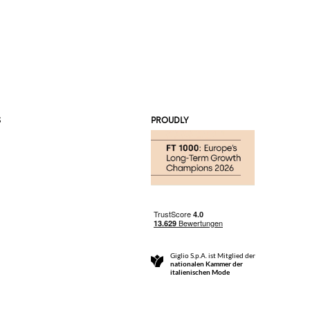
S
PROUDLY
Giglio S.p.A. ist Mitglied der
nationalen Kammer der
italienischen Mode