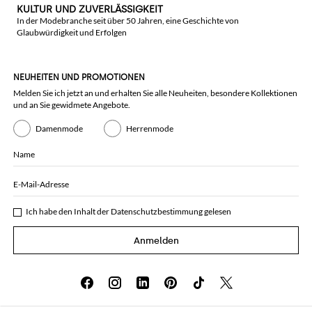
KULTUR UND ZUVERLÄSSIGKEIT
In der Modebranche seit über 50 Jahren, eine Geschichte von
Glaubwürdigkeit und Erfolgen
NEUHEITEN UND PROMOTIONEN
Melden Sie ich jetzt an und erhalten Sie alle Neuheiten, besondere Kollektionen
und an Sie gewidmete Angebote.
Damenmode
Herrenmode
Name
E-Mail-Adresse
Ich habe den Inhalt der
Datenschutzbestimmung
gelesen
Anmelden