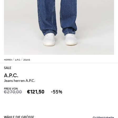
HERREN
A.P.C.
JEANS
A.P.C.
Jeans herren A.P.C.
PREIS VON
€270,00
€121,50
-55%
WÄHLE DIE GRÖSSE