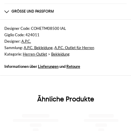
Zusammensetzung
100 co
GRÖSSE UND PASSFORM
Größen
nicht verfügbar
Designer Code: COHETM08500 IAL
Giglio Code: 424011
Größe und Passform
Designer:
A.P.C.
Normale Passform
Sammlung:
A.P.C. Bekleidung
,
A.P.C. Outlet für Herren
Kategorie:
Herren-Outlet
>
Bekleidung
Informationen über
Lieferungen
und
Retoure
Ähnliche Produkte