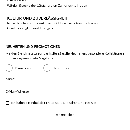
Wählen Sie eine der 12 sichersten Zahlungsmethoden
KULTUR UND ZUVERLÄSSIGKEIT
In der Modebranche seit über 50 Jahren, eine Geschichte von
Glaubwürdigkeit und Erfolgen
NEUHEITEN UND PROMOTIONEN
Melden Sie ich jetzt an und erhalten Sie alle Neuheiten, besondere Kollektionen
und an Sie gewidmete Angebote.
Damenmode
Herrenmode
Name
E-Mail-Adresse
Ich habe den Inhalt der
Datenschutzbestimmung
gelesen
Anmelden