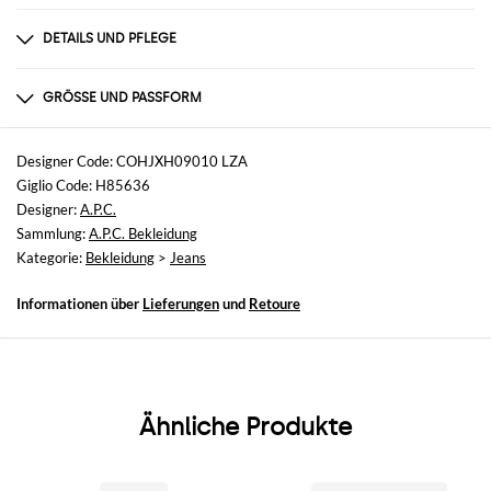
DETAILS UND PFLEGE
Zusammensetzung
100% cotton
GRÖSSE UND PASSFORM
Größen
nicht verfügbar
Designer Code: COHJXH09010 LZA
Giglio Code: H85636
Größe und Passform
Designer:
A.P.C.
Ausgestellt
Sammlung:
A.P.C. Bekleidung
Kategorie:
Bekleidung
>
Jeans
Informationen über
Lieferungen
und
Retoure
Ähnliche Produkte