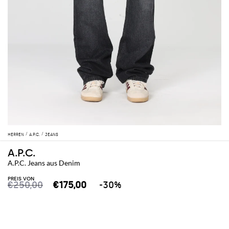
HERREN
A.P.C.
JEANS
A.P.C.
A.P.C. Jeans aus Denim
PREIS VON
€250,00
€175,00
-30%