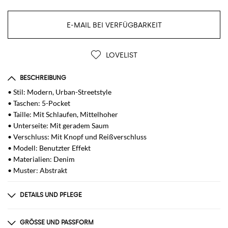
E-MAIL BEI VERFÜGBARKEIT
LOVELIST
BESCHREIBUNG
• Stil: Modern, Urban-Streetstyle
• Taschen: 5-Pocket
• Taille: Mit Schlaufen, Mittelhoher
• Unterseite: Mit geradem Saum
• Verschluss: Mit Knopf und Reißverschluss
• Modell: Benutzter Effekt
• Materialien: Denim
• Muster: Abstrakt
DETAILS UND PFLEGE
Zusammensetzung
60% organic cotton 40% lyocell
GRÖSSE UND PASSFORM