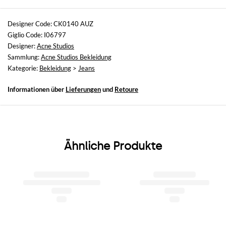
Größen
nicht verfügbar
Designer Code: CK0140 AUZ
Giglio Code: I06797
Größe und Passform
Designer:
Acne Studios
Schmales Bein
Sammlung:
Acne Studios Bekleidung
Kategorie:
Bekleidung
>
Jeans
Informationen über
Lieferungen
und
Retoure
Ähnliche Produkte