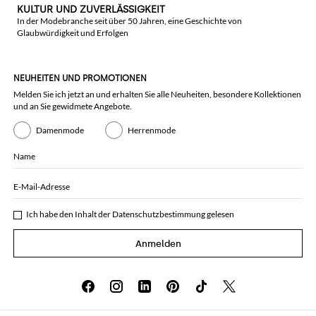
KULTUR UND ZUVERLÄSSIGKEIT
In der Modebranche seit über 50 Jahren, eine Geschichte von
Glaubwürdigkeit und Erfolgen
NEUHEITEN UND PROMOTIONEN
Melden Sie ich jetzt an und erhalten Sie alle Neuheiten, besondere Kollektionen
und an Sie gewidmete Angebote.
Damenmode
Herrenmode
Name
E-Mail-Adresse
Ich habe den Inhalt der
Datenschutzbestimmung
gelesen
Anmelden