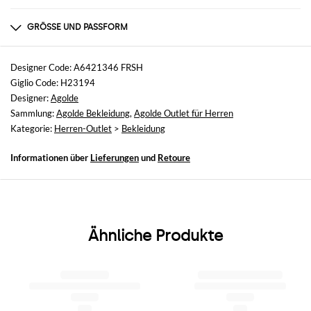
Zusammensetzung
100% cotton
GRÖSSE UND PASSFORM
Größen
nicht verfügbar
Designer Code: A6421346 FRSH
Giglio Code: H23194
Größe und Passform
Designer:
Agolde
Straight
Sammlung:
Agolde Bekleidung
,
Agolde Outlet für Herren
Kategorie:
Herren-Outlet
>
Bekleidung
Informationen über
Lieferungen
und
Retoure
Ähnliche Produkte