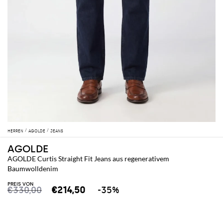
HERREN
AGOLDE
JEANS
AGOLDE
AGOLDE Curtis Straight Fit Jeans aus regenerativem
Baumwolldenim
PREIS VON
€330,00
€214,50
-35%