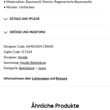
• Materialien: Baumwoll-Denim, Regenerierte Baumwolle
• Muster: Unifarben
DETAILS UND PFLEGE
Zusammensetzung
100% Regenerative Cotton
GRÖSSE UND PASSFORM
Größen
nicht verfügbar
Designer Code: A6481604 CRSHD
Giglio Code: I57264
Größe und Passform
Designer:
Agolde
Straight
Sammlung:
Agolde Bekleidung
Kategorie:
Bekleidung
>
Jeans
Informationen über
Lieferungen
und
Retoure
Ähnliche Produkte