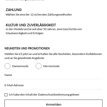
ZAHLUNG
Wählen Sie eine der 12 sichersten Zahlungsmethoden
KULTUR UND ZUVERLÄSSIGKEIT
In der Modebranche seit über 50 Jahren, eine Geschichte von
Glaubwürdigkeit und Erfolgen
NEUHEITEN UND PROMOTIONEN
Melden Sie ich jetzt an und erhalten Sie alle Neuheiten, besondere Kollektionen
und an Sie gewidmete Angebote.
Damenmode
Herrenmode
Name
E-Mail-Adresse
Ich habe den Inhalt der
Datenschutzbestimmung
gelesen
Anmelden