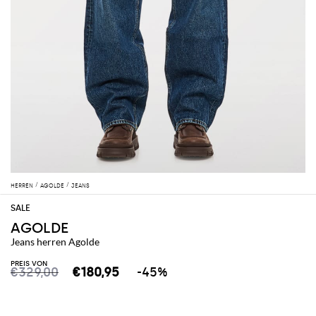
HERREN
AGOLDE
JEANS
AGOLDE
Jeans herren Agolde
PREIS VON
€329,00
€180,95
-45%