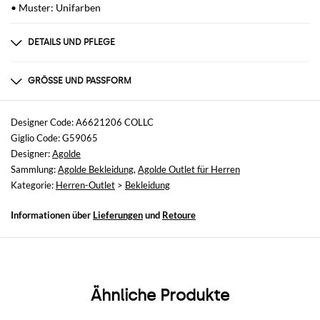
• Muster: Unifarben
DETAILS UND PFLEGE
Zusammensetzung
100% CO
GRÖSSE UND PASSFORM
Größen
nicht verfügbar
Designer Code: A6621206 COLLC
Giglio Code: G59065
Größe und Passform
Designer:
Agolde
Baggy, Normale Passform
Sammlung:
Agolde Bekleidung
,
Agolde Outlet für Herren
Kategorie:
Herren-Outlet
>
Bekleidung
Informationen über
Lieferungen
und
Retoure
Ähnliche Produkte