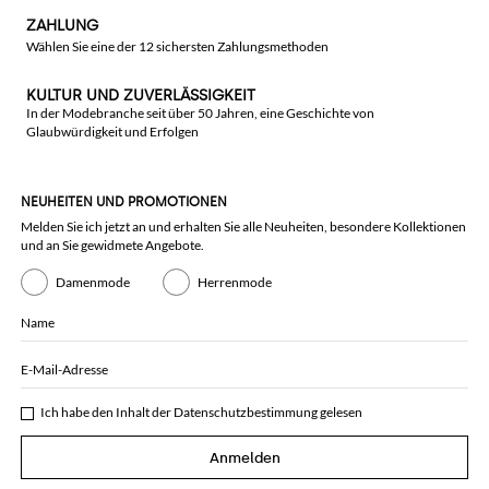
ZAHLUNG
Wählen Sie eine der 12 sichersten Zahlungsmethoden
KULTUR UND ZUVERLÄSSIGKEIT
In der Modebranche seit über 50 Jahren, eine Geschichte von
Glaubwürdigkeit und Erfolgen
NEUHEITEN UND PROMOTIONEN
Melden Sie ich jetzt an und erhalten Sie alle Neuheiten, besondere Kollektionen
und an Sie gewidmete Angebote.
Damenmode
Herrenmode
Name
E-Mail-Adresse
Ich habe den Inhalt der
Datenschutzbestimmung
gelesen
Anmelden