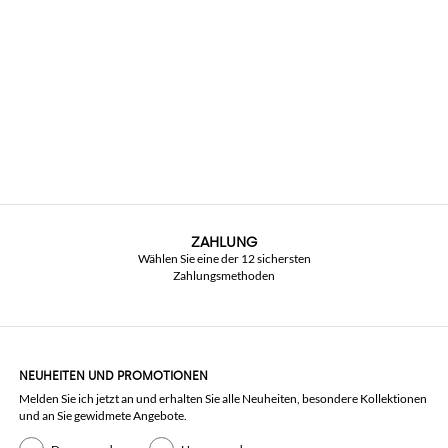
ZAHLUNG
Wählen Sie eine der 12 sichersten
Zahlungsmethoden
NEUHEITEN UND PROMOTIONEN
Melden Sie ich jetzt an und erhalten Sie alle Neuheiten, besondere Kollektionen
und an Sie gewidmete Angebote.