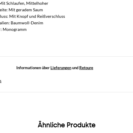
: Mit Schlaufen, Mittelhoher
eite: Mit geradem Saum
luss: Mit Knopf und Reißverschluss
ialien: Baumwoll-Denim
r: Monogramm
Informationen über
Lieferungen
und
Retoure
s
Ähnliche Produkte