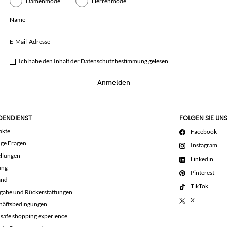
Damenmode
Herrenmode
Name
E-Mail-Adresse
Ich habe den Inhalt der
Datenschutzbestimmung
gelesen
Anmelden
DENDIENST
FOLGEN SIE UN
akte
Facebook
ige Fragen
Instagram
llungen
Linkedin
ung
Pinterest
and
TikTok
gabe und Rückerstattungen
X
häftsbedingungen
 safe shopping experience