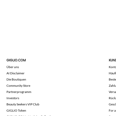
GIGLIO.COM
KUN
Über uns
Kont
AI Disclaimer
Häuf
Die Boutiquen
Beste
Community Store
Zahl
Partnerprogramm
Vers
Investors
Rück
Beauty Seekers VIP Club
Gesc
GIGLIO Token
For a