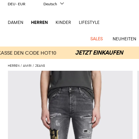
DEU - EUR
Deutsch
Italiano
English
DAMEN
HERREN
KINDER
LIFESTYLE
Français
Español
中文
SALES
NEUHEITEN
日本語
한국어
Русский
HERREN
AMIRI
JEANS
New
Ganze
Alle
Alle
Alle
Alle
Alle
Alle
Alle
Alle
Alle
Alle
Alle
Alle
Alle
Alle
Alle
Ganzes
Arrivals
Bekleidung
Taschen
Schuhe
Accessoires
anzeigen
anzeigen
anzeigen
anzeigen
anzeigen
anzeigen
anzeigen
anzeigen
anzeigen
anzeigen
anzeigen
anzeigen
Outlet
Herren
Anzug
Dokumententaschen
Espadrillas
Kosmetikkoffer
Dsquared2
Polos
Portmonnaies
New
Adidas
Alexander
Acne
Balmain
Acne
Bottega
Emporio
Alexander
Adidas
Balenciaga
Carhartt
Accessoires
Jw
Ferragamo
Marni
Moderne
Balance
Blazers
Gürteltaschen
Mokassins
Brillen
Etro
Pullover
Schals
McQueen
Studios
Studios
Veneta
Armani
McQueen
WIP
Anderson
Schneiderkunst
Alexander
Burberry
Asics
Bottega
Bekleidung
Gucci
New
Versace
Bademode
Koffer
Sandalen
Fliegen
Fay
Shorts
Schlüsselanhänger
McQueen
Balmain
Adidas
Barbour
Burberry
Jacquemus
Bottega
Veneta
Emporio
Loewe
Balance
Modernes
Jeans
Etro
Autry
Schuhe
Loewe
Hemden
Rucksäcke
Pantoletten
Gürtel
Emporio
Sweatshirts
Schmuck
Veneta
Armani
Erbe
Couture
Brunello
Bottega
Barbour
Carhartt
Etro
JW
Burberry
Maison
Off-
Fendi
Birkenstock
Taschen
Maison
Armani
Mäntel
Umhängetaschen
Schnürschuhe
Hüte
T-Shirts
Seidentücher
Cucinelli
Veneta
WIP
Anderson
Dolce &
Golden
Margiela
White
High-
Belstaff
Fendi
Fendi
Margiela
Saint
Golden
und
und
Gabbana
Goose
Performance-
Hosen
Tasche
Sneakers
Socken
Diesel
Brunello
Diesel
Marni
New
Our
C.P.
Laurent
Jil
Goose
Gucci
Saint
Mützen
Tanktops
Sneakers
Cucinelli
Ferragamo
Jacquemus
Balance
Legacy
Jacken
Stiefeletten
Uhren
Dolce &
Company
Dsquared2
Sander
Rains
Laurent
Thom
Hogan
Ferragamo
Trenchcoats
Signature-
Gabbana
Burberry
Gucci
New
Nike
Polo
Jeans
Carhartt
Browne
Emporio
Saint
The
Thom
und
Oberbekleidung
Marni
Saint
Era
Ralph