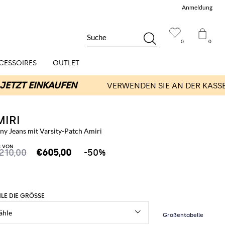
Anmeldung
Suche
0
0
CESSOIRES
OUTLET
MIRI
ny Jeans mit Varsity-Patch Amiri
S VON
.210,00
€605,00
-50%
LE DIE GRÖSSE