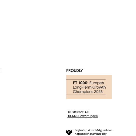
S
PROUDLY
Giglio S.p.A. ist Mitglied der
nationalen Kammer der