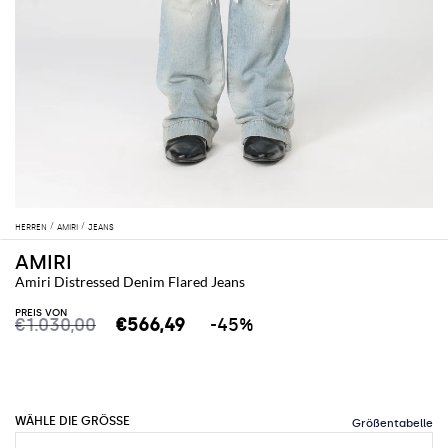
HERREN
AMIRI
JEANS
AMIRI
Amiri Distressed Denim Flared Jeans
PREIS VON
€1.030,00
€566,49
-45%
WÄHLE DIE GRÖSSE