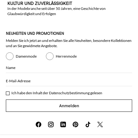
KULTUR UND ZUVERLÄSSIGKEIT
In der Modebranche seit über 50 Jahren, eine Geschichte von
Glaubwürdigkeit und Erfolgen
NEUHEITEN UND PROMOTIONEN
Melden Sie ich jetzt an und erhalten Sie alle Neuheiten, besondere Kollektionen
und an Sie gewidmete Angebote.
Damenmode
Herrenmode
Name
E-Mail-Adresse
Ich habe den Inhalt der
Datenschutzbestimmung
gelesen
Anmelden