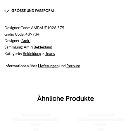
Zusammensetzung
100% COTTON REPAIR: ULTRASUEDE
GRÖSSE UND PASSFORM
Größen
nicht verfügbar
Designer Code: AMBMJE1026 575
Giglio Code: 439734
Größe und Passform
Designer:
Amiri
Ausgestellt
Sammlung:
Amiri Bekleidung
Kategorie:
Bekleidung
>
Jeans
Informationen über
Lieferungen
und
Retoure
Ähnliche Produkte