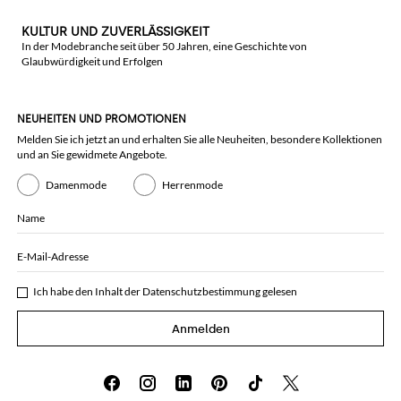
KULTUR UND ZUVERLÄSSIGKEIT
In der Modebranche seit über 50 Jahren, eine Geschichte von
Glaubwürdigkeit und Erfolgen
NEUHEITEN UND PROMOTIONEN
Melden Sie ich jetzt an und erhalten Sie alle Neuheiten, besondere Kollektionen
und an Sie gewidmete Angebote.
Damenmode
Herrenmode
Name
E-Mail-Adresse
Ich habe den Inhalt der
Datenschutzbestimmung
gelesen
Anmelden