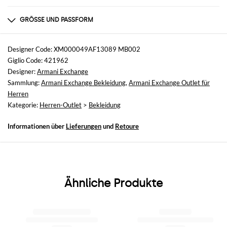
Zusammensetzung
1% ELASTANE, 99% COTTON
GRÖSSE UND PASSFORM
Größen
nicht verfügbar
Designer Code: XM000049AF13089 MB002
Giglio Code: 421962
Größe und Passform
Designer:
Armani Exchange
Normale Passform
Sammlung:
Armani Exchange Bekleidung
,
Armani Exchange Outlet für
Herren
Kategorie:
Herren-Outlet
>
Bekleidung
Informationen über
Lieferungen
und
Retoure
Ähnliche Produkte