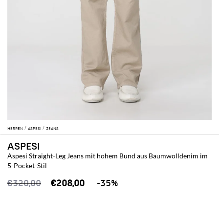
HERREN
ASPESI
JEANS
ASPESI
Aspesi Straight-Leg Jeans mit hohem Bund aus Baumwolldenim im
5-Pocket-Stil
€320,00
€208,00
-35%