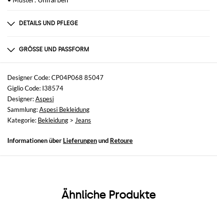
DETAILS UND PFLEGE
Zusammensetzung
nicht verfügbar
GRÖSSE UND PASSFORM
Größen
nicht verfügbar
Designer Code: CP04P068 85047
Giglio Code: I38574
Größe und Passform
Designer:
Aspesi
Straight
Sammlung:
Aspesi Bekleidung
Kategorie:
Bekleidung
>
Jeans
Informationen über
Lieferungen
und
Retoure
Ähnliche Produkte