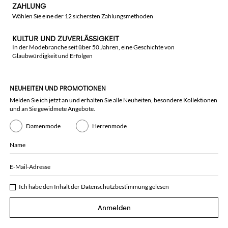
ZAHLUNG
Wählen Sie eine der 12 sichersten Zahlungsmethoden
KULTUR UND ZUVERLÄSSIGKEIT
In der Modebranche seit über 50 Jahren, eine Geschichte von
Glaubwürdigkeit und Erfolgen
NEUHEITEN UND PROMOTIONEN
Melden Sie ich jetzt an und erhalten Sie alle Neuheiten, besondere Kollektionen
und an Sie gewidmete Angebote.
Damenmode
Herrenmode
Name
E-Mail-Adresse
Ich habe den Inhalt der
Datenschutzbestimmung
gelesen
Anmelden