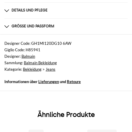
DETAILS UND PFLEGE
Zusammensetzung
100% cotton
GRÖSSE UND PASSFORM
Größen
nicht verfügbar
Designer Code: GH1MI120DG10 6AW
Giglio Code: H85941
Größe und Passform
Designer:
Balmain
Straight
Sammlung:
Balmain Bekleidung
Kategorie:
Bekleidung
>
Jeans
Informationen über
Lieferungen
und
Retoure
Ähnliche Produkte