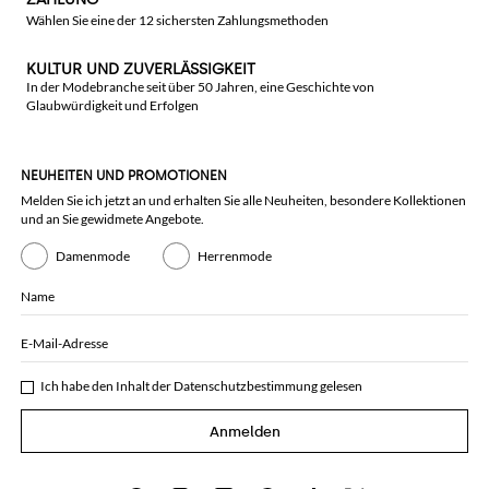
Wählen Sie eine der 12 sichersten Zahlungsmethoden
KULTUR UND ZUVERLÄSSIGKEIT
In der Modebranche seit über 50 Jahren, eine Geschichte von
Glaubwürdigkeit und Erfolgen
NEUHEITEN UND PROMOTIONEN
Melden Sie ich jetzt an und erhalten Sie alle Neuheiten, besondere Kollektionen
und an Sie gewidmete Angebote.
Damenmode
Herrenmode
Name
E-Mail-Adresse
Ich habe den Inhalt der
Datenschutzbestimmung
gelesen
Anmelden