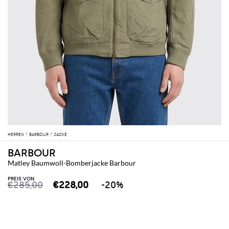
HERREN
BARBOUR
JACKE
BARBOUR
Matley Baumwoll-Bomberjacke Barbour
PREIS VON
€285,00
€228,00
-20%