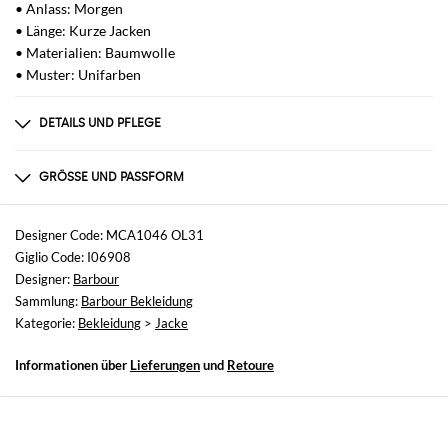
• Anlass: Morgen
• Länge: Kurze Jacken
• Materialien: Baumwolle
• Muster: Unifarben
DETAILS UND PFLEGE
Zusammensetzung
nicht verfügbar
GRÖSSE UND PASSFORM
Größen
nicht verfügbar
Designer Code: MCA1046 OL31
Giglio Code: I06908
Größe und Passform
Designer:
Barbour
Normale Passform
Sammlung:
Barbour Bekleidung
Kategorie:
Bekleidung
>
Jacke
Informationen über
Lieferungen
und
Retoure