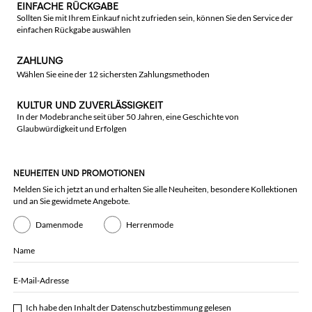
EINFACHE RÜCKGABE
Sollten Sie mit Ihrem Einkauf nicht zufrieden sein, können Sie den Service der
einfachen Rückgabe auswählen
ZAHLUNG
Wählen Sie eine der 12 sichersten Zahlungsmethoden
KULTUR UND ZUVERLÄSSIGKEIT
In der Modebranche seit über 50 Jahren, eine Geschichte von
Glaubwürdigkeit und Erfolgen
NEUHEITEN UND PROMOTIONEN
Melden Sie ich jetzt an und erhalten Sie alle Neuheiten, besondere Kollektionen
und an Sie gewidmete Angebote.
Damenmode
Herrenmode
Name
E-Mail-Adresse
Ich habe den Inhalt der
Datenschutzbestimmung
gelesen