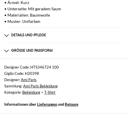
• Ärmel: Kurz
• Unterseite: Mit geradem Saum
• Materialien: Baumwolle
• Muster: Unifarben
DETAILS UND PFLEGE
Zusammensetzung
100% cotone
GRÖSSE UND PASSFORM
Größen
nicht verfügbar
Designer Code: HTS346724 100
Giglio Code: H20398
Größe und Passform
Designer:
Ami Paris
Normale Passform
Sammlung:
Ami Paris Bekleidung
Kategorie:
Bekleidung
>
T-Shirt
Informationen über
Lieferungen
und
Retoure