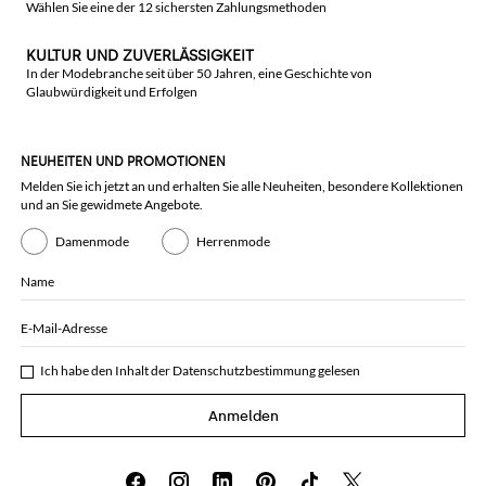
Wählen Sie eine der 12 sichersten Zahlungsmethoden
KULTUR UND ZUVERLÄSSIGKEIT
In der Modebranche seit über 50 Jahren, eine Geschichte von
Glaubwürdigkeit und Erfolgen
NEUHEITEN UND PROMOTIONEN
Melden Sie ich jetzt an und erhalten Sie alle Neuheiten, besondere Kollektionen
und an Sie gewidmete Angebote.
Damenmode
Herrenmode
Name
E-Mail-Adresse
Ich habe den Inhalt der
Datenschutzbestimmung
gelesen
Anmelden