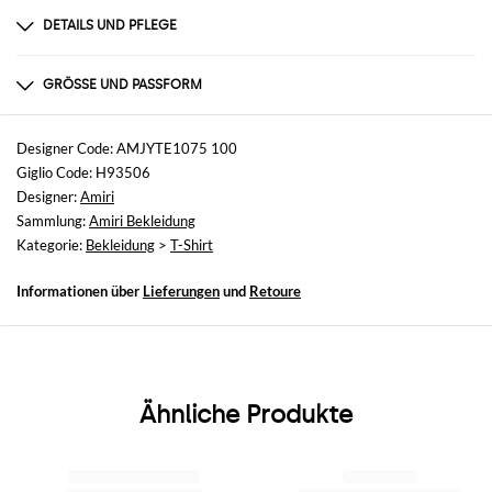
DETAILS UND PFLEGE
Zusammensetzung
100% COTTON
GRÖSSE UND PASSFORM
Größen
nicht verfügbar
Designer Code: AMJYTE1075 100
Giglio Code: H93506
Größe und Passform
Designer:
Amiri
Normale Passform
Sammlung:
Amiri Bekleidung
Kategorie:
Bekleidung
>
T-Shirt
Informationen über
Lieferungen
und
Retoure
Ähnliche Produkte