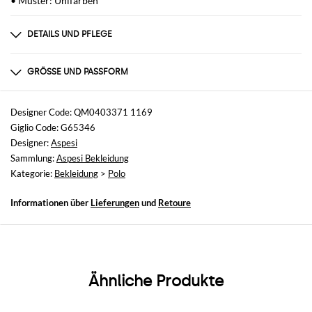
• Muster: Unifarben
DETAILS UND PFLEGE
Zusammensetzung
100% COTTON
GRÖSSE UND PASSFORM
Größen
nicht verfügbar
Designer Code: QM0403371 1169
Giglio Code: G65346
Größe und Passform
Designer:
Aspesi
Slim-Fit
Sammlung:
Aspesi Bekleidung
Kategorie:
Bekleidung
>
Polo
Informationen über
Lieferungen
und
Retoure
Ähnliche Produkte