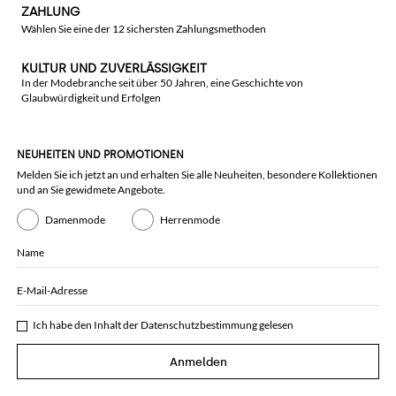
ZAHLUNG
Wählen Sie eine der 12 sichersten Zahlungsmethoden
KULTUR UND ZUVERLÄSSIGKEIT
In der Modebranche seit über 50 Jahren, eine Geschichte von
Glaubwürdigkeit und Erfolgen
NEUHEITEN UND PROMOTIONEN
Melden Sie ich jetzt an und erhalten Sie alle Neuheiten, besondere Kollektionen
und an Sie gewidmete Angebote.
Damenmode
Herrenmode
Name
E-Mail-Adresse
Ich habe den Inhalt der
Datenschutzbestimmung
gelesen
Anmelden