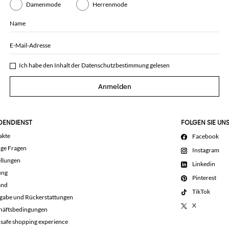
Damenmode
Herrenmode
Name
E-Mail-Adresse
Ich habe den Inhalt der
Datenschutzbestimmung
gelesen
Anmelden
DENDIENST
FOLGEN SIE UN
akte
Facebook
ige Fragen
Instagram
llungen
Linkedin
ung
Pinterest
and
TikTok
gabe und Rückerstattungen
X
häftsbedingungen
 safe shopping experience