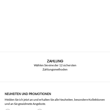
ZAHLUNG
Wählen Sie eine der 12 sichersten
Zahlungsmethoden
NEUHEITEN UND PROMOTIONEN
Melden Sie ich jetzt an und erhalten Sie alle Neuheiten, besondere Kollektionen
und an Sie gewidmete Angebote.