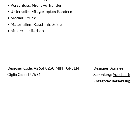
• Verschluss: Nicht vorhanden
• Unterseite: Mit gerippten Rändern
• Modell: Strick
• Materialien: Kaschmir, Seide
• Muster: Unifarben
Designer Code: A26SP02SC MINT GREEN
Designer:
Auralee
Giglio Code: I27531
Sammlung:
Auralee B
Kategorie:
Bekleidung