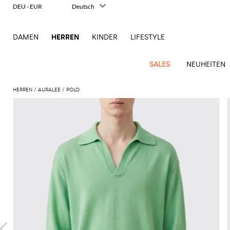
DEU - EUR
Deutsch
Italiano
English
DAMEN
HERREN
KINDER
LIFESTYLE
Français
Español
中文
SALES
NEUHEITEN
日本語
한국어
HERREN
AURALEE
POLO
Русский
New
Ganze
Alle
Alle
Alle
Alle
Alle
Alle
Alle
Alle
Alle
Alle
Alle
Alle
Alle
Alle
Alle
Ganzes
Arrivals
Bekleidung
Taschen
Schuhe
Accessoires
anzeigen
anzeigen
anzeigen
anzeigen
anzeigen
anzeigen
anzeigen
anzeigen
anzeigen
anzeigen
anzeigen
anzeigen
Outlet
Herren
Anzug
Dokumententaschen
Espadrillas
Kosmetikkoffer
Dsquared2
Polos
Portmonnaies
New
Adidas
Alexander
Acne
Balmain
Acne
Bottega
Emporio
Alexander
Adidas
Balenciaga
Carhartt
Accessoires
Jw
Ferragamo
Marni
Moderne
Balance
Blazers
Gürteltaschen
Mokassins
Brillen
Etro
Pullover
Schals
McQueen
Studios
Studios
Veneta
Armani
McQueen
WIP
Anderson
Schneiderkunst
Alexander
Burberry
Asics
Bottega
Bekleidung
Gucci
New
Versace
Bademode
Koffer
Sandalen
Fliegen
Fay
Shorts
Schlüsselanhänger
McQueen
Balmain
Adidas
Barbour
Burberry
Jacquemus
Bottega
Veneta
Emporio
Loewe
Balance
Modernes
Jeans
Etro
Autry
Schuhe
Loewe
Hemden
Rucksäcke
Pantoletten
Gürtel
Emporio
Sweatshirts
Schmuck
Veneta
Armani
Erbe
Couture
Brunello
Bottega
Barbour
Carhartt
Etro
JW
Burberry
Maison
Off-
Fendi
Birkenstock
Taschen
Maison
Armani
Mäntel
Umhängetaschen
Schnürschuhe
Hüte
T-Shirts
Seidentücher
Cucinelli
Veneta
WIP
Anderson
Dolce &
Golden
Margiela
White
High-
Belstaff
Fendi
Fendi
Margiela
Saint
Golden
und
und
Gabbana
Goose
Performance-
Hosen
Tasche
Sneakers
Socken
Diesel
Brunello
Diesel
Marni
New
Our
C.P.
Laurent
Jil
Goose
Gucci
Saint
Mützen
Tanktops
Sneakers
Cucinelli
Ferragamo
Jacquemus
Balance
Legacy
Jacken
Stiefeletten
Uhren
Dolce &
Company
Dsquared2
Sander
Rains
Laurent
Thom
Hogan
Ferragamo
Trenchcoats
Signature-
Gabbana
Burberry
Gucci
New
Nike
Polo
Jeans
Carhartt
Browne
Emporio
Saint
The
Thom
und
Oberbekleidung
Marni
Saint
Era
Ralph