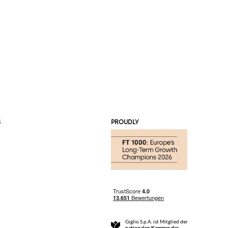
S
PROUDLY
Giglio S.p.A. ist Mitglied der
nationalen Kammer der