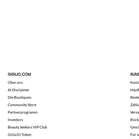
GIGLIO.COM
KUN
Über uns
Kont
AI Disclaimer
Häuf
Die Boutiquen
Beste
Community Store
Zahl
Partnerprogramm
Vers
Investors
Rück
Beauty Seekers VIP Club
Gesc
GIGLIO Token
For a