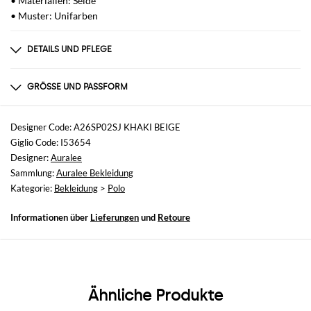
• Materialien: Seide
• Muster: Unifarben
DETAILS UND PFLEGE
Zusammensetzung
100% SE
GRÖSSE UND PASSFORM
Größen
nicht verfügbar
Designer Code: A26SP02SJ KHAKI BEIGE
Giglio Code: I53654
Größe und Passform
Designer:
Auralee
Normale Passform
Sammlung:
Auralee Bekleidung
Kategorie:
Bekleidung
>
Polo
Informationen über
Lieferungen
und
Retoure
Ähnliche Produkte