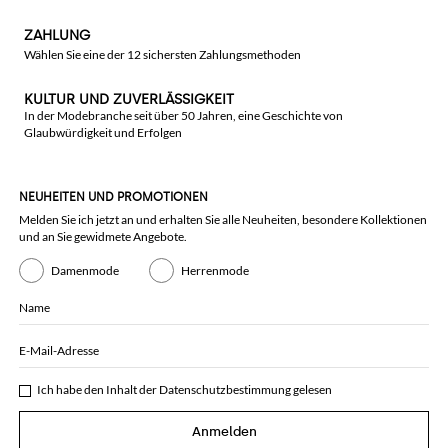
ZAHLUNG
Wählen Sie eine der 12 sichersten Zahlungsmethoden
KULTUR UND ZUVERLÄSSIGKEIT
In der Modebranche seit über 50 Jahren, eine Geschichte von
Glaubwürdigkeit und Erfolgen
NEUHEITEN UND PROMOTIONEN
Melden Sie ich jetzt an und erhalten Sie alle Neuheiten, besondere Kollektionen
und an Sie gewidmete Angebote.
Damenmode
Herrenmode
Name
E-Mail-Adresse
Ich habe den Inhalt der
Datenschutzbestimmung
gelesen
Anmelden