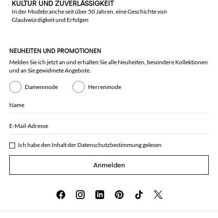
KULTUR UND ZUVERLÄSSIGKEIT
In der Modebranche seit über 50 Jahren, eine Geschichte von
Glaubwürdigkeit und Erfolgen
NEUHEITEN UND PROMOTIONEN
Melden Sie ich jetzt an und erhalten Sie alle Neuheiten, besondere Kollektionen
und an Sie gewidmete Angebote.
Damenmode
Herrenmode
Name
E-Mail-Adresse
Ich habe den Inhalt der
Datenschutzbestimmung
gelesen
Anmelden