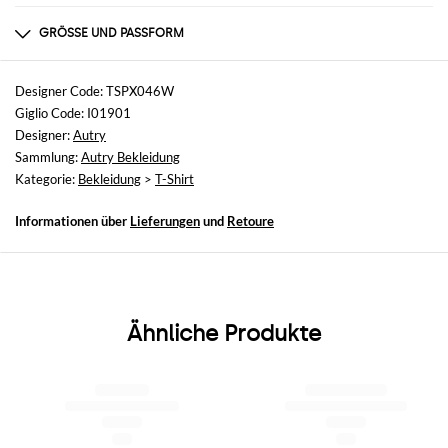
Zusammensetzung
nicht verfügbar
GRÖSSE UND PASSFORM
Größen
nicht verfügbar
Designer Code: TSPX046W
Giglio Code: I01901
Größe und Passform
Designer:
Autry
Normale Passform
Sammlung:
Autry Bekleidung
Kategorie:
Bekleidung
>
T-Shirt
Informationen über
Lieferungen
und
Retoure
Ähnliche Produkte