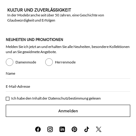
KULTUR UND ZUVERLÄSSIGKEIT
In der Modebranche seit über 50 Jahren, eine Geschichte von
Glaubwürdigkeit und Erfolgen
NEUHEITEN UND PROMOTIONEN
Melden Sie ich jetzt an und erhalten Sie alle Neuheiten, besondere Kollektionen
und an Sie gewidmete Angebote.
Damenmode
Herrenmode
Name
E-Mail-Adresse
Ich habe den Inhalt der
Datenschutzbestimmung
gelesen
Anmelden