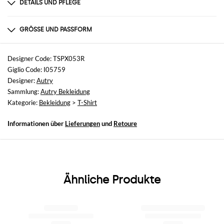
DETAILS UND PFLEGE
Zusammensetzung
100%CO
GRÖSSE UND PASSFORM
Größen
nicht verfügbar
Designer Code: TSPX053R
Giglio Code: I05759
Größe und Passform
Designer:
Autry
Normale Passform
Sammlung:
Autry Bekleidung
Kategorie:
Bekleidung
>
T-Shirt
Informationen über
Lieferungen
und
Retoure
Ähnliche Produkte