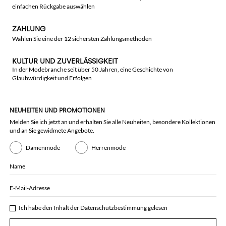
einfachen Rückgabe auswählen
ZAHLUNG
Wählen Sie eine der 12 sichersten Zahlungsmethoden
KULTUR UND ZUVERLÄSSIGKEIT
In der Modebranche seit über 50 Jahren, eine Geschichte von
Glaubwürdigkeit und Erfolgen
NEUHEITEN UND PROMOTIONEN
Melden Sie ich jetzt an und erhalten Sie alle Neuheiten, besondere Kollektionen
und an Sie gewidmete Angebote.
Damenmode
Herrenmode
Name
E-Mail-Adresse
Ich habe den Inhalt der
Datenschutzbestimmung
gelesen