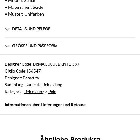
• Modell: Strick
• Materialien: Seide
• Muster: Unifarben
DETAILS UND PFLEGE
Zusammensetzung
Silk | Main fabric: 100% silk; Decoration: 79
GRÖSSE UND PASSFORM
Größen
nicht verfügbar
Designer Code: BRMAG0003BKNT1 397
Giglio Code: I56547
Größe und Passform
Designer:
Baracuta
Normale Passform
Sammlung:
Baracuta Bekleidung
Kategorie:
Bekleidung
>
Polo
Informationen über
Lieferungen
und
Retoure
Ähnliche Produkte