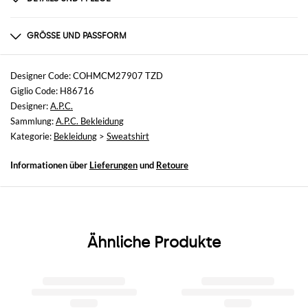
Zusammensetzung
100% BIOLOGICAL COTTON
GRÖSSE UND PASSFORM
Größen
nicht verfügbar
Designer Code: COHMCM27907 TZD
Giglio Code: H86716
Größe und Passform
Designer:
A.P.C.
Normale Passform
Sammlung:
A.P.C. Bekleidung
Kategorie:
Bekleidung
>
Sweatshirt
Informationen über
Lieferungen
und
Retoure
Ähnliche Produkte