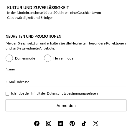
KULTUR UND ZUVERLÄSSIGKEIT
In der Modebranche seit über 50 Jahren, eine Geschichte von
Glaubwürdigkeit und Erfolgen
NEUHEITEN UND PROMOTIONEN
Melden Sie ich jetzt an und erhalten Sie alle Neuheiten, besondere Kollektionen
und an Sie gewidmete Angebote.
Damenmode
Herrenmode
Name
E-Mail-Adresse
Ich habe den Inhalt der
Datenschutzbestimmung
gelesen
Anmelden