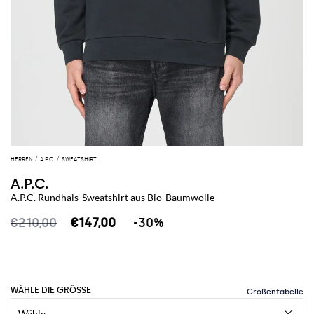
HERREN
A.P.C.
SWEATSHIRT
A.P.C.
A.P.C. Rundhals-Sweatshirt aus Bio-Baumwolle
€210,00
€147,00
-30%
WÄHLE DIE GRÖSSE