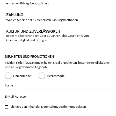
einfachen Rückgabe auswählen
ZAHLUNG
Wählen Sie eine der 12 sichersten Zahlungsmethoden
KULTUR UND ZUVERLÄSSIGKEIT
In der Modebranche seit über 50 Jahren, eine Geschichte von
Glaubwürdigkeit und Erfolgen
NEUHEITEN UND PROMOTIONEN
Melden Sie ich jetzt an und erhalten Sie alle Neuheiten, besondere Kollektionen
und an Sie gewidmete Angebote.
Damenmode
Herrenmode
Name
E-Mail-Adresse
Ich habe den Inhalt der
Datenschutzbestimmung
gelesen