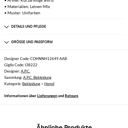
• Ärmel: Kurzärmlige Shirts
• Materialien: Leinen-Mix
• Muster: Unifarben
DETAILS UND PFLEGE
Zusammensetzung
85% 15% LI
GRÖSSE UND PASSFORM
Größen
nicht verfügbar
Designer Code: COHNNH12649 AAB
Giglio Code: I38222
Größe und Passform
Designer:
A.P.C.
Normale Passform
Sammlung:
A.P.C. Bekleidung
Kategorie:
Bekleidung
>
Hemd
Informationen über
Lieferungen
und
Retoure
Ähnliche Produkte