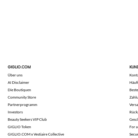
GIGLIO.COM
KUN
Über uns
Kont
AI Disclaimer
Häuf
Die Boutiquen
Beste
Community Store
Zahl
Partnerprogramm
Vers
Investors
Rück
Beauty Seekers VIP Club
Gesc
GIGLIO Token
For a
GIGLIO.COM x Vestiaire Collective
Secu