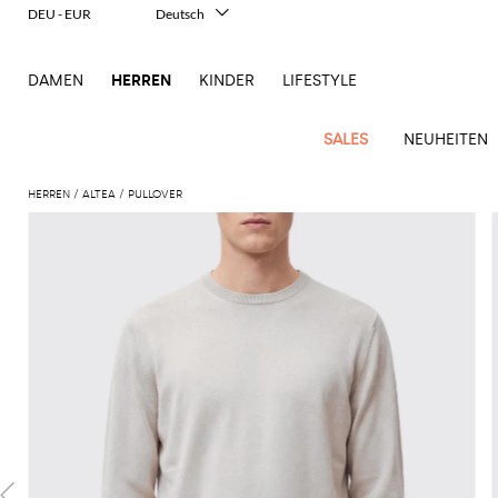
DEU - EUR
Deutsch
Italiano
English
DAMEN
HERREN
KINDER
LIFESTYLE
Français
Español
中文
SALES
NEUHEITEN
日本語
한국어
HERREN
ALTEA
PULLOVER
Русский
New
Ganze
Alle
Alle
Alle
Alle
Alle
Alle
Alle
Alle
Alle
Alle
Alle
Alle
Alle
Alle
Alle
Ganzes
Arrivals
Bekleidung
Taschen
Schuhe
Accessoires
anzeigen
anzeigen
anzeigen
anzeigen
anzeigen
anzeigen
anzeigen
anzeigen
anzeigen
anzeigen
anzeigen
anzeigen
Outlet
Herren
Anzug
Dokumententaschen
Espadrillas
Kosmetikkoffer
Dsquared2
Polos
Portmonnaies
New
Adidas
Alexander
Acne
Balmain
Acne
Bottega
Emporio
Alexander
Adidas
Balenciaga
Carhartt
Accessoires
Jw
Ferragamo
Marni
Moderne
Balance
Blazers
Gürteltaschen
Mokassins
Brillen
Etro
Pullover
Schals
McQueen
Studios
Studios
Veneta
Armani
McQueen
WIP
Anderson
Schneiderkunst
Alexander
Burberry
Asics
Bottega
Bekleidung
Gucci
New
Versace
Bademode
Koffer
Sandalen
Fliegen
Fay
Shorts
Schlüsselanhänger
McQueen
Balmain
Adidas
Barbour
Burberry
Jacquemus
Bottega
Veneta
Emporio
Loewe
Balance
Modernes
Jeans
Etro
Autry
Schuhe
Loewe
Hemden
Rucksäcke
Pantoletten
Gürtel
Emporio
Sweatshirts
Schmuck
Veneta
Armani
Erbe
Couture
Brunello
Bottega
Barbour
Carhartt
Etro
JW
Burberry
Maison
Off-
Fendi
Birkenstock
Taschen
Maison
Armani
Mäntel
Umhängetaschen
Schnürschuhe
Hüte
T-Shirts
Seidentücher
Cucinelli
Veneta
WIP
Anderson
Dolce &
Golden
Margiela
White
High-
Belstaff
Fendi
Fendi
Margiela
Saint
Golden
und
und
Gabbana
Goose
Performance-
Hosen
Tasche
Sneakers
Socken
Diesel
Brunello
Diesel
Marni
New
Our
C.P.
Laurent
Jil
Goose
Gucci
Saint
Mützen
Tanktops
Sneakers
Cucinelli
Ferragamo
Jacquemus
Balance
Legacy
Jacken
Stiefeletten
Uhren
Dolce &
Company
Dsquared2
Sander
Rains
Laurent
Thom
Hogan
Ferragamo
Trenchcoats
Signature-
Gabbana
Burberry
Gucci
New
Nike
Polo
Jeans
Carhartt
Browne
Emporio
Saint
The
Thom
und
Oberbekleidung
Marni
Saint
Era
Ralph