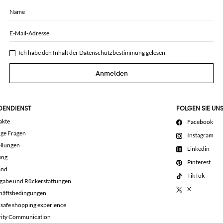
Name
E-Mail-Adresse
Ich habe den Inhalt der
Datenschutzbestimmung
gelesen
Anmelden
DENDIENST
FOLGEN SIE UN
akte
Facebook
ige Fragen
Instagram
llungen
Linkedin
ung
Pinterest
and
TikTok
gabe und Rückerstattungen
X
häftsbedingungen
 safe shopping experience
rity Communication