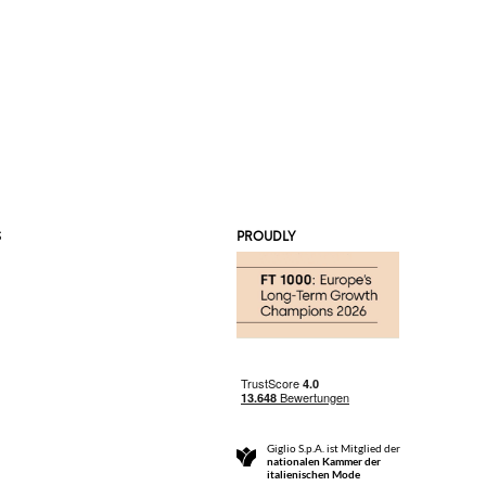
S
PROUDLY
Giglio S.p.A. ist Mitglied der
nationalen Kammer der
italienischen Mode