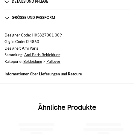
DETAILS UND PFLEGE
Zusammensetzung
Exterior: 100% Merino wool
GRÖSSE UND PASSFORM
Größen
nicht verfügbar
Designer Code: HKS827001 009
Giglio Code: I24860
Größe und Passform
Designer:
Ami Paris
Normale Passform
Sammlung:
Ami Paris Bekleidung
Kategorie:
Bekleidung
>
Pullover
Informationen über
Lieferungen
und
Retoure
Ähnliche Produkte