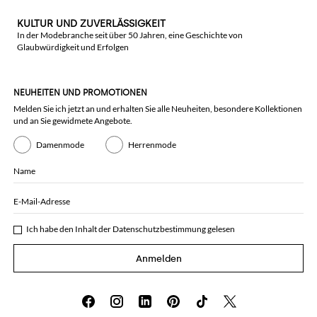
KULTUR UND ZUVERLÄSSIGKEIT
In der Modebranche seit über 50 Jahren, eine Geschichte von
Glaubwürdigkeit und Erfolgen
NEUHEITEN UND PROMOTIONEN
Melden Sie ich jetzt an und erhalten Sie alle Neuheiten, besondere Kollektionen
und an Sie gewidmete Angebote.
Damenmode
Herrenmode
Name
E-Mail-Adresse
Ich habe den Inhalt der
Datenschutzbestimmung
gelesen
Anmelden