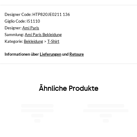
Größen
nicht verfügbar
Designer Code: HTP820JE0211 136
Giglio Code: I51110
Größe und Passform
Designer:
Ami Paris
Normale Passform
Sammlung:
Ami Paris Bekleidung
Kategorie:
Bekleidung
>
T-Shirt
Informationen über
Lieferungen
und
Retoure
Ähnliche Produkte