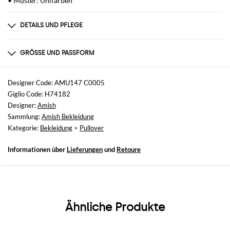
• Muster: Unifarben
DETAILS UND PFLEGE
Zusammensetzung
AF
GRÖSSE UND PASSFORM
Größen
nicht verfügbar
Designer Code: AMU147 C0005
Giglio Code: H74182
Größe und Passform
Designer:
Amish
Relaxed-Fit
Sammlung:
Amish Bekleidung
Kategorie:
Bekleidung
>
Pullover
Informationen über
Lieferungen
und
Retoure
Ähnliche Produkte