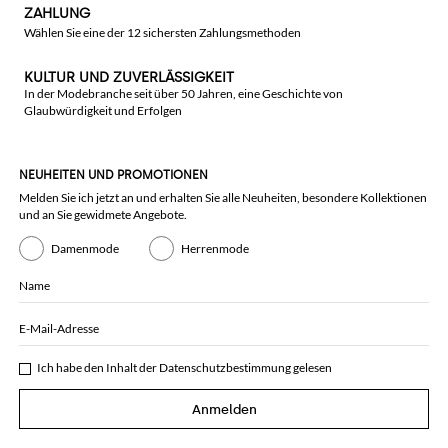
ZAHLUNG
Wählen Sie eine der 12 sichersten Zahlungsmethoden
KULTUR UND ZUVERLÄSSIGKEIT
In der Modebranche seit über 50 Jahren, eine Geschichte von
Glaubwürdigkeit und Erfolgen
NEUHEITEN UND PROMOTIONEN
Melden Sie ich jetzt an und erhalten Sie alle Neuheiten, besondere Kollektionen
und an Sie gewidmete Angebote.
Damenmode
Herrenmode
Name
E-Mail-Adresse
Ich habe den Inhalt der
Datenschutzbestimmung
gelesen
Anmelden