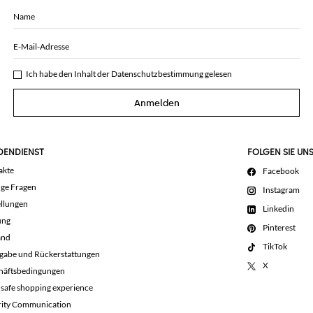
Name
E-Mail-Adresse
Ich habe den Inhalt der
Datenschutzbestimmung
gelesen
Anmelden
DENDIENST
FOLGEN SIE UN
akte
Facebook
ige Fragen
Instagram
llungen
Linkedin
ung
Pinterest
and
TikTok
gabe und Rückerstattungen
X
häftsbedingungen
 safe shopping experience
rity Communication