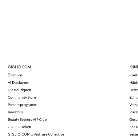
GIGLIO.COM
KUN
Über uns
Kont
AI Disclaimer
Häuf
Die Boutiquen
Beste
Community Store
Zahl
Partnerprogramm
Vers
Investors
Rück
Beauty Seekers VIP Club
Gesc
GIGLIO Token
For a
GIGLIO.COM x Vestiaire Collective
Secu