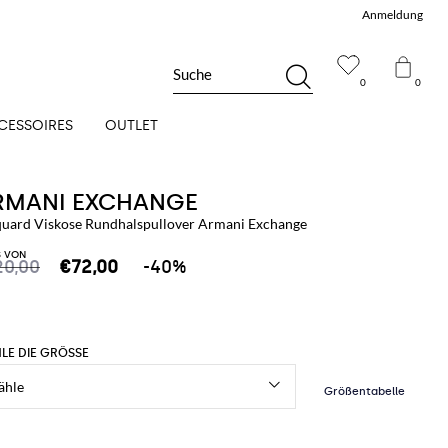
Anmeldung
Suche
0
0
CESSOIRES
OUTLET
RMANI EXCHANGE
quard Viskose Rundhalspullover Armani Exchange
S VON
20,00
€72,00
-40%
LE DIE GRÖSSE