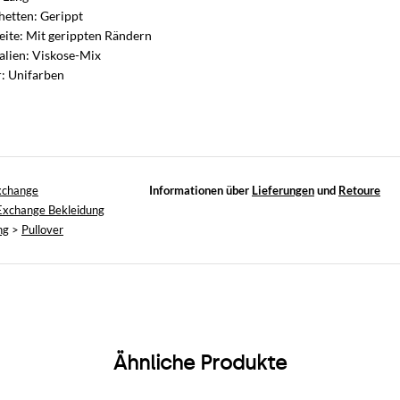
etten: Gerippt
eite: Mit gerippten Rändern
alien: Viskose-Mix
: Unifarben
xchange
Informationen über
Lieferungen
und
Retoure
Exchange Bekleidung
ng
>
Pullover
Ähnliche Produkte