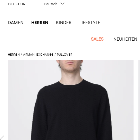
DEU - EUR
Deutsch
Italiano
English
DAMEN
HERREN
KINDER
LIFESTYLE
Français
Español
中文
SALES
NEUHEITEN
日本語
한국어
HERREN
ARMANI EXCHANGE
PULLOVER
Русский
New
Ganze
Alle
Alle
Alle
Alle
Alle
Alle
Alle
Alle
Alle
Alle
Alle
Alle
Alle
Alle
Alle
Ganzes
Arrivals
Bekleidung
Taschen
Schuhe
Accessoires
anzeigen
anzeigen
anzeigen
anzeigen
anzeigen
anzeigen
anzeigen
anzeigen
anzeigen
anzeigen
anzeigen
anzeigen
Outlet
Herren
Anzug
Dokumententaschen
Espadrillas
Kosmetikkoffer
Dsquared2
Polos
Portmonnaies
New
Adidas
Alexander
Acne
Balmain
Acne
Bottega
Emporio
Alexander
Adidas
Balenciaga
Carhartt
Accessoires
Jw
Ferragamo
Marni
Moderne
Balance
Blazers
Gürteltaschen
Mokassins
Brillen
Etro
Pullover
Schals
McQueen
Studios
Studios
Veneta
Armani
McQueen
WIP
Anderson
Schneiderkunst
Alexander
Burberry
Asics
Bottega
Bekleidung
Gucci
New
Versace
Bademode
Koffer
Sandalen
Fliegen
Fay
Shorts
Schlüsselanhänger
McQueen
Balmain
Adidas
Barbour
Burberry
Jacquemus
Bottega
Veneta
Emporio
Loewe
Balance
Modernes
Jeans
Etro
Autry
Schuhe
Loewe
Hemden
Rucksäcke
Pantoletten
Gürtel
Emporio
Sweatshirts
Schmuck
Veneta
Armani
Erbe
Couture
Brunello
Bottega
Barbour
Carhartt
Etro
JW
Burberry
Maison
Off-
Fendi
Birkenstock
Taschen
Maison
Armani
Mäntel
Umhängetaschen
Schnürschuhe
Hüte
T-Shirts
Seidentücher
Cucinelli
Veneta
WIP
Anderson
Dolce &
Golden
Margiela
White
High-
Belstaff
Fendi
Fendi
Margiela
Saint
Golden
und
und
Gabbana
Goose
Performance-
Hosen
Tasche
Sneakers
Socken
Diesel
Brunello
Diesel
Marni
New
Our
C.P.
Laurent
Jil
Goose
Gucci
Saint
Mützen
Tanktops
Sneakers
Cucinelli
Ferragamo
Jacquemus
Balance
Legacy
Jacken
Stiefeletten
Uhren
Dolce &
Company
Dsquared2
Sander
Rains
Laurent
Thom
Hogan
Ferragamo
Trenchcoats
Signature-
Gabbana
Burberry
Gucci
New
Nike
Polo
Jeans
Carhartt
Browne
Emporio
Saint
The
Thom
und
Oberbekleidung
Marni
Saint
Era
Ralph