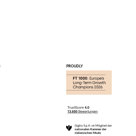
S
PROUDLY
Giglio S.p.A. ist Mitglied der
nationalen Kammer der
italienischen Mode