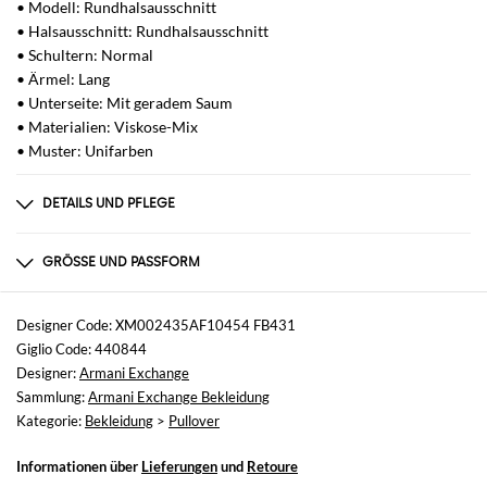
• Modell: Rundhalsausschnitt
• Halsausschnitt: Rundhalsausschnitt
• Schultern: Normal
• Ärmel: Lang
• Unterseite: Mit geradem Saum
• Materialien: Viskose-Mix
• Muster: Unifarben
DETAILS UND PFLEGE
Zusammensetzung
77% VISCOSE, 23% POLYAMIDE
GRÖSSE UND PASSFORM
Größen
nicht verfügbar
Designer Code: XM002435AF10454 FB431
Giglio Code: 440844
Größe und Passform
Designer:
Armani Exchange
Normale Passform
Sammlung:
Armani Exchange Bekleidung
Kategorie:
Bekleidung
>
Pullover
Informationen über
Lieferungen
und
Retoure