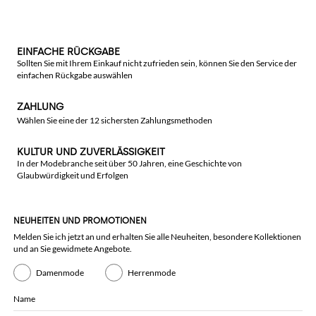
EINFACHE RÜCKGABE
Sollten Sie mit Ihrem Einkauf nicht zufrieden sein, können Sie den Service der
einfachen Rückgabe auswählen
ZAHLUNG
Wählen Sie eine der 12 sichersten Zahlungsmethoden
KULTUR UND ZUVERLÄSSIGKEIT
In der Modebranche seit über 50 Jahren, eine Geschichte von
Glaubwürdigkeit und Erfolgen
NEUHEITEN UND PROMOTIONEN
Melden Sie ich jetzt an und erhalten Sie alle Neuheiten, besondere Kollektionen
und an Sie gewidmete Angebote.
Damenmode
Herrenmode
Name