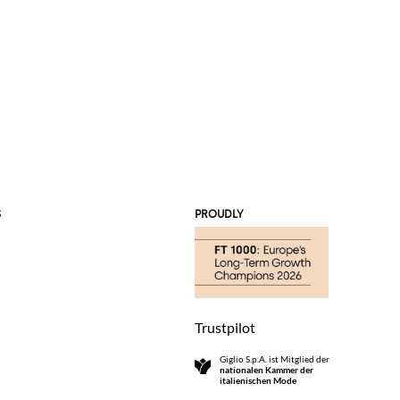
S
PROUDLY
Trustpilot
Giglio S.p.A. ist Mitglied der
nationalen Kammer der
italienischen Mode