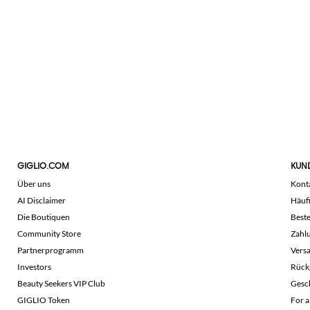
GIGLIO.COM
KUN
Über uns
Kont
AI Disclaimer
Häuf
Die Boutiquen
Beste
Community Store
Zahl
Partnerprogramm
Vers
Investors
Rück
Beauty Seekers VIP Club
Gesc
GIGLIO Token
For a