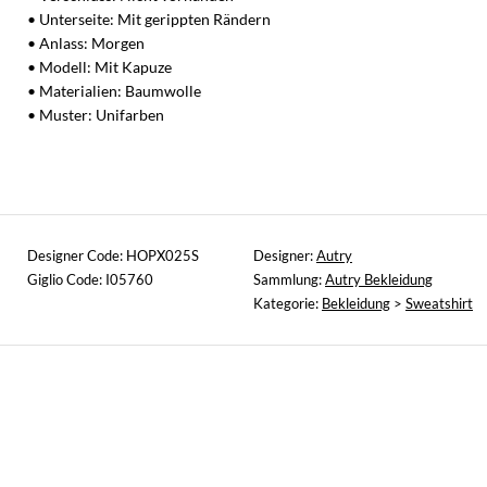
• Unterseite: Mit gerippten Rändern
• Anlass: Morgen
• Modell: Mit Kapuze
• Materialien: Baumwolle
• Muster: Unifarben
Designer Code: HOPX025S
Designer:
Autry
Giglio Code: I05760
Sammlung:
Autry Bekleidung
Kategorie:
Bekleidung
>
Sweatshirt