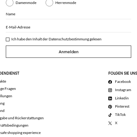
Damenmode
Herrenmode
Name
E-Mail-Adresse
Ich habe den Inhalt der
Datenschutzbestimmung
gelesen
Anmelden
DENDIENST
FOLGEN SIE UN
akte
Facebook
ige Fragen
Instagram
llungen
Linkedin
ung
Pinterest
and
TikTok
gabe und Rückerstattungen
X
häftsbedingungen
 safe shopping experience