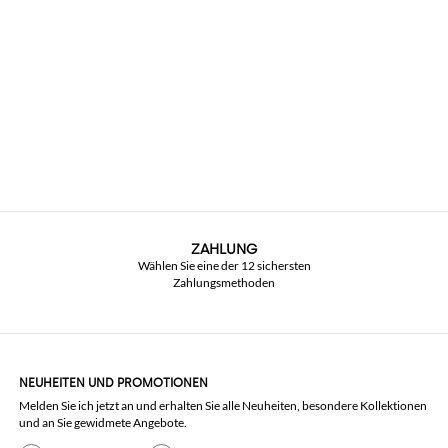
ZAHLUNG
Wählen Sie eine der 12 sichersten
Zahlungsmethoden
NEUHEITEN UND PROMOTIONEN
Melden Sie ich jetzt an und erhalten Sie alle Neuheiten, besondere Kollektionen
und an Sie gewidmete Angebote.