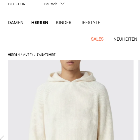
DEU - EUR
Deutsch
Italiano
English
DAMEN
HERREN
KINDER
LIFESTYLE
Français
Español
中文
SALES
NEUHEITEN
日本語
한국어
HERREN
AUTRY
SWEATSHIRT
Русский
New
Ganze
Alle
Alle
Alle
Alle
Alle
Alle
Alle
Alle
Alle
Alle
Alle
Alle
Alle
Alle
Alle
Ganzes
Arrivals
Bekleidung
Taschen
Schuhe
Accessoires
anzeigen
anzeigen
anzeigen
anzeigen
anzeigen
anzeigen
anzeigen
anzeigen
anzeigen
anzeigen
anzeigen
anzeigen
Outlet
Herren
Anzug
Dokumententaschen
Espadrillas
Kosmetikkoffer
Dsquared2
Polos
Portmonnaies
New
Adidas
Alexander
Acne
Balmain
Acne
Bottega
Emporio
Alexander
Adidas
Balenciaga
Carhartt
Accessoires
Jw
Ferragamo
Marni
Moderne
Balance
Blazers
Gürteltaschen
Mokassins
Brillen
Etro
Pullover
Schals
McQueen
Studios
Studios
Veneta
Armani
McQueen
WIP
Anderson
Schneiderkunst
Alexander
Burberry
Asics
Bottega
Bekleidung
Gucci
New
Versace
Bademode
Koffer
Sandalen
Fliegen
Fay
Shorts
Schlüsselanhänger
McQueen
Balmain
Adidas
Barbour
Burberry
Jacquemus
Bottega
Veneta
Emporio
Loewe
Balance
Modernes
Jeans
Etro
Autry
Schuhe
Loewe
Hemden
Rucksäcke
Pantoletten
Gürtel
Emporio
Sweatshirts
Schmuck
Veneta
Armani
Erbe
Couture
Brunello
Bottega
Barbour
Carhartt
Etro
JW
Burberry
Maison
Off-
Fendi
Birkenstock
Taschen
Maison
Armani
Mäntel
Umhängetaschen
Schnürschuhe
Hüte
T-Shirts
Seidentücher
Cucinelli
Veneta
WIP
Anderson
Dolce &
Golden
Margiela
White
High-
Belstaff
Fendi
Fendi
Margiela
Saint
Golden
und
und
Gabbana
Goose
Performance-
Hosen
Tasche
Sneakers
Socken
Diesel
Brunello
Diesel
Marni
New
Our
C.P.
Laurent
Jil
Goose
Gucci
Saint
Mützen
Tanktops
Sneakers
Cucinelli
Ferragamo
Jacquemus
Balance
Legacy
Jacken
Stiefeletten
Uhren
Dolce &
Company
Dsquared2
Sander
Rains
Laurent
Thom
Hogan
Ferragamo
Trenchcoats
Signature-
Gabbana
Burberry
Gucci
New
Nike
Polo
Jeans
Carhartt
Browne
Emporio
Saint
The
Thom
und
Oberbekleidung
Marni
Saint
Era
Ralph