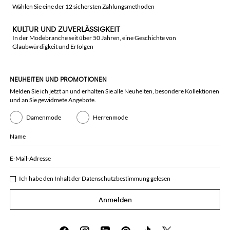
Wählen Sie eine der 12 sichersten Zahlungsmethoden
KULTUR UND ZUVERLÄSSIGKEIT
In der Modebranche seit über 50 Jahren, eine Geschichte von
Glaubwürdigkeit und Erfolgen
NEUHEITEN UND PROMOTIONEN
Melden Sie ich jetzt an und erhalten Sie alle Neuheiten, besondere Kollektionen
und an Sie gewidmete Angebote.
Damenmode
Herrenmode
Name
E-Mail-Adresse
Ich habe den Inhalt der
Datenschutzbestimmung
gelesen
Anmelden