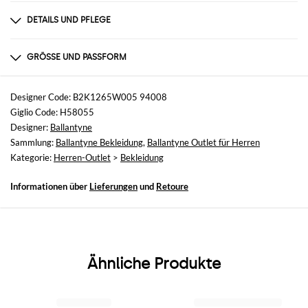
DETAILS UND PFLEGE
Zusammensetzung
Wool | 49% WOOL 31% POLYAMIDE 17% ALPACA 3% E
GRÖSSE UND PASSFORM
Größen
nicht verfügbar
Designer Code: B2K1265W005 94008
Giglio Code: H58055
Größe und Passform
Designer:
Ballantyne
Normale Passform
Sammlung:
Ballantyne Bekleidung
,
Ballantyne Outlet für Herren
Kategorie:
Herren-Outlet
>
Bekleidung
Informationen über
Lieferungen
und
Retoure
Ähnliche Produkte