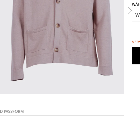
WÄH
VER