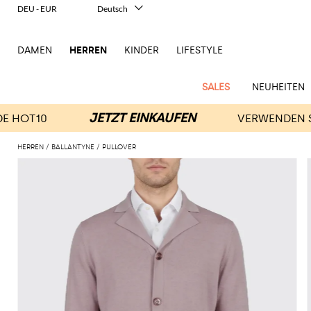
DEU - EUR
Deutsch
Italiano
English
DAMEN
HERREN
KINDER
LIFESTYLE
Français
Español
中文
SALES
NEUHEITEN
日本語
한국어
Русский
HERREN
BALLANTYNE
PULLOVER
New
Ganze
Alle
Alle
Alle
Alle
Alle
Alle
Alle
Alle
Alle
Alle
Alle
Alle
Alle
Alle
Alle
Ganzes
Arrivals
Bekleidung
Taschen
Schuhe
Accessoires
anzeigen
anzeigen
anzeigen
anzeigen
anzeigen
anzeigen
anzeigen
anzeigen
anzeigen
anzeigen
anzeigen
anzeigen
Outlet
Herren
Anzug
Dokumententaschen
Espadrillas
Kosmetikkoffer
Dsquared2
Polos
Portmonnaies
New
Adidas
Alexander
Acne
Balmain
Acne
Bottega
Emporio
Alexander
Adidas
Balenciaga
Carhartt
Accessoires
Jw
Ferragamo
Marni
Moderne
Balance
Blazers
Gürteltaschen
Mokassins
Brillen
Etro
Pullover
Schals
McQueen
Studios
Studios
Veneta
Armani
McQueen
WIP
Anderson
Schneiderkunst
Alexander
Burberry
Asics
Bottega
Bekleidung
Gucci
New
Versace
Bademode
Koffer
Sandalen
Fliegen
Fay
Shorts
Schlüsselanhänger
McQueen
Balmain
Adidas
Barbour
Burberry
Jacquemus
Bottega
Veneta
Emporio
Loewe
Balance
Modernes
Jeans
Etro
Autry
Schuhe
Loewe
Hemden
Rucksäcke
Pantoletten
Gürtel
Emporio
Sweatshirts
Schmuck
Veneta
Armani
Erbe
Couture
Brunello
Bottega
Barbour
Carhartt
Etro
JW
Burberry
Maison
Off-
Fendi
Birkenstock
Taschen
Maison
Armani
Mäntel
Umhängetaschen
Schnürschuhe
Hüte
T-Shirts
Seidentücher
Cucinelli
Veneta
WIP
Anderson
Dolce &
Golden
Margiela
White
High-
Belstaff
Fendi
Fendi
Margiela
Saint
Golden
und
und
Gabbana
Goose
Performance-
Hosen
Tasche
Sneakers
Socken
Diesel
Brunello
Diesel
Marni
New
Our
C.P.
Laurent
Jil
Goose
Gucci
Saint
Mützen
Tanktops
Sneakers
Cucinelli
Ferragamo
Jacquemus
Balance
Legacy
Jacken
Stiefeletten
Uhren
Dolce &
Company
Dsquared2
Sander
Rains
Laurent
Thom
Hogan
Ferragamo
Trenchcoats
Signature-
Gabbana
Burberry
Gucci
New
Nike
Polo
Jeans
Carhartt
Browne
Emporio
Saint
The
Thom
und
Oberbekleidung
Marni
Saint
Era
Ralph