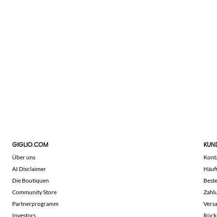
GIGLIO.COM
KUN
Über uns
Kont
AI Disclaimer
Häuf
Die Boutiquen
Beste
Community Store
Zahl
Partnerprogramm
Vers
Investors
Rück