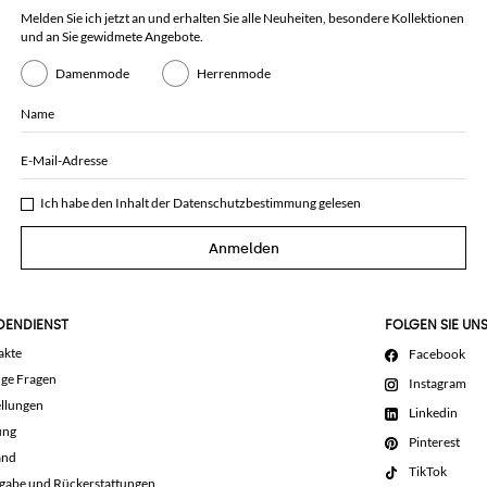
Melden Sie ich jetzt an und erhalten Sie alle Neuheiten, besondere Kollektionen
und an Sie gewidmete Angebote.
Damenmode
Herrenmode
Name
E-Mail-Adresse
Ich habe den Inhalt der
Datenschutzbestimmung
gelesen
Anmelden
DENDIENST
FOLGEN SIE UN
akte
Facebook
ige Fragen
Instagram
llungen
Linkedin
ung
Pinterest
and
TikTok
gabe und Rückerstattungen