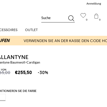
Anmeldung
Suche
0
0
CESSOIRES
OUTLET
ALLANTYNE
lantyne Baumwoll-Cardigan
S VON
65,00
€255,50
-30%
KTIONIEREN SIE DIE FARBE