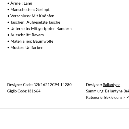
• Ärmel: Lang
• Manschetten: Gerippt
• Verschluss: Mit Knöpfen
• Taschen: Aufgesetzte Tasche
• Unterseite: Mit gerippten Rändern
• Ausschnitt: Revers
• Materialien: Baumwolle
• Muster: Unifarben
Designer Code: B2K16212C94 14280
Designer:
Ballantyne
Giglio Code: I31664
Sammlung:
Ballantyne Be
Kategorie:
Bekleidung
>
P