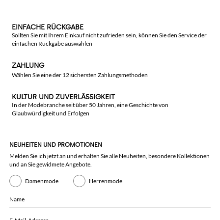
EINFACHE RÜCKGABE
Sollten Sie mit Ihrem Einkauf nicht zufrieden sein, können Sie den Service der
einfachen Rückgabe auswählen
ZAHLUNG
Wählen Sie eine der 12 sichersten Zahlungsmethoden
KULTUR UND ZUVERLÄSSIGKEIT
In der Modebranche seit über 50 Jahren, eine Geschichte von
Glaubwürdigkeit und Erfolgen
NEUHEITEN UND PROMOTIONEN
Melden Sie ich jetzt an und erhalten Sie alle Neuheiten, besondere Kollektionen
und an Sie gewidmete Angebote.
Damenmode
Herrenmode
Name