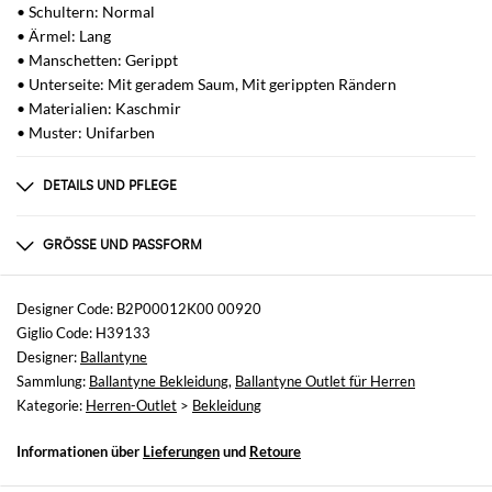
• Schultern: Normal
• Ärmel: Lang
• Manschetten: Gerippt
• Unterseite: Mit geradem Saum, Mit gerippten Rändern
• Materialien: Kaschmir
• Muster: Unifarben
DETAILS UND PFLEGE
Zusammensetzung
100% CASHMERE
GRÖSSE UND PASSFORM
Größen
nicht verfügbar
Designer Code: B2P00012K00 00920
Giglio Code: H39133
Größe und Passform
Designer:
Ballantyne
Normale Passform
Sammlung:
Ballantyne Bekleidung
,
Ballantyne Outlet für Herren
Kategorie:
Herren-Outlet
>
Bekleidung
Informationen über
Lieferungen
und
Retoure