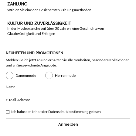
ZAHLUNG
Wählen Sie eine der 12 sichersten Zahlungsmethoden
KULTUR UND ZUVERLÄSSIGKEIT
In der Modebranche seit über 50 Jahren, eine Geschichte von
Glaubwürdigkeit und Erfolgen
NEUHEITEN UND PROMOTIONEN
Melden Sie ich jetzt an und erhalten Sie alle Neuheiten, besondere Kollektionen
und an Sie gewidmete Angebote.
Damenmode
Herrenmode
Name
E-Mail-Adresse
Ich habe den Inhalt der
Datenschutzbestimmung
gelesen
Anmelden