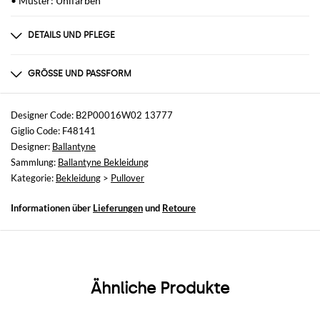
• Muster: Unifarben
DETAILS UND PFLEGE
Zusammensetzung
Wool | 100% WOOL
GRÖSSE UND PASSFORM
Größen
nicht verfügbar
Designer Code: B2P00016W02 13777
Giglio Code: F48141
Größe und Passform
Designer:
Ballantyne
Normale Passform
Sammlung:
Ballantyne Bekleidung
Kategorie:
Bekleidung
>
Pullover
Informationen über
Lieferungen
und
Retoure
Ähnliche Produkte