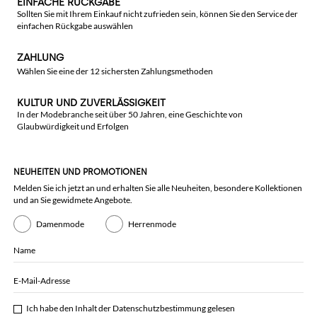
EINFACHE RÜCKGABE
Sollten Sie mit Ihrem Einkauf nicht zufrieden sein, können Sie den Service der
einfachen Rückgabe auswählen
ZAHLUNG
Wählen Sie eine der 12 sichersten Zahlungsmethoden
KULTUR UND ZUVERLÄSSIGKEIT
In der Modebranche seit über 50 Jahren, eine Geschichte von
Glaubwürdigkeit und Erfolgen
NEUHEITEN UND PROMOTIONEN
Melden Sie ich jetzt an und erhalten Sie alle Neuheiten, besondere Kollektionen
und an Sie gewidmete Angebote.
Damenmode
Herrenmode
Name
E-Mail-Adresse
Ich habe den Inhalt der
Datenschutzbestimmung
gelesen