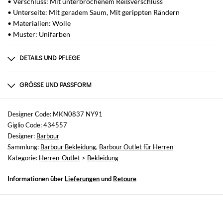
• Verschluss: Mit unterbrochenem Reißverschluss
• Unterseite: Mit geradem Saum, Mit gerippten Rändern
• Materialien: Wolle
• Muster: Unifarben
DETAILS UND PFLEGE
Zusammensetzung
100 AF
GRÖSSE UND PASSFORM
Größen
nicht verfügbar
Designer Code: MKN0837 NY91
Giglio Code: 434557
Größe und Passform
Designer:
Barbour
Normale Passform
Sammlung:
Barbour Bekleidung
,
Barbour Outlet für Herren
Kategorie:
Herren-Outlet
>
Bekleidung
Informationen über
Lieferungen
und
Retoure