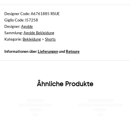
Größen
nicht verfügbar
Designer Code: A6761885 RSUE
Giglio Code: I57258
Größe und Passform
Designer:
Agolde
Normale Passform
Sammlung:
Agolde Bekleidung
Kategorie:
Bekleidung
>
Shorts
Informationen über
Lieferungen
und
Retoure
Ähnliche Produkte