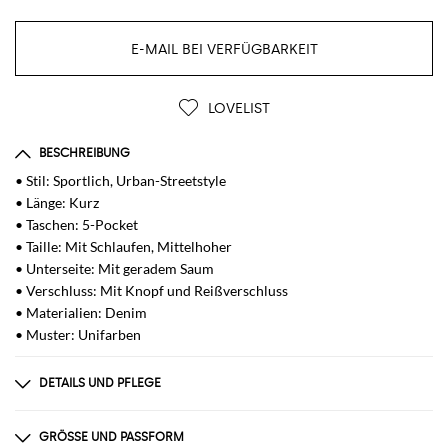
E-MAIL BEI VERFÜGBARKEIT
LOVELIST
BESCHREIBUNG
• Stil: Sportlich, Urban-Streetstyle
• Länge: Kurz
• Taschen: 5-Pocket
• Taille: Mit Schlaufen, Mittelhoher
• Unterseite: Mit geradem Saum
• Verschluss: Mit Knopf und Reißverschluss
• Materialien: Denim
• Muster: Unifarben
DETAILS UND PFLEGE
Zusammensetzung
67% Organic Cotton 22% Recycled Lyocell 11% R
GRÖSSE UND PASSFORM