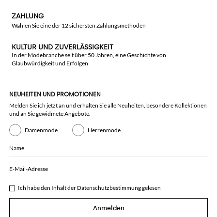
ZAHLUNG
Wählen Sie eine der 12 sichersten Zahlungsmethoden
KULTUR UND ZUVERLÄSSIGKEIT
In der Modebranche seit über 50 Jahren, eine Geschichte von
Glaubwürdigkeit und Erfolgen
NEUHEITEN UND PROMOTIONEN
Melden Sie ich jetzt an und erhalten Sie alle Neuheiten, besondere Kollektionen
und an Sie gewidmete Angebote.
Damenmode
Herrenmode
Name
E-Mail-Adresse
Ich habe den Inhalt der
Datenschutzbestimmung
gelesen
Anmelden